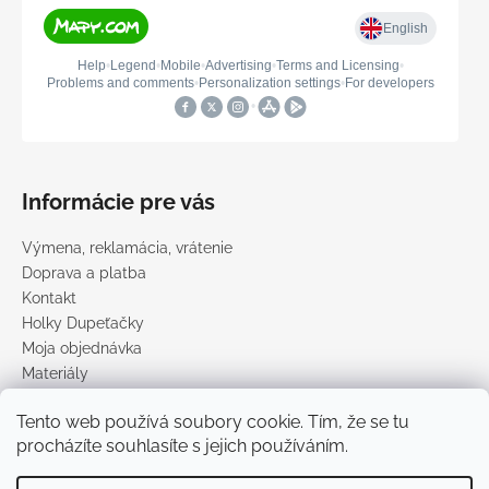
Informácie pre vás
Výmena, reklamácia, vrátenie
Doprava a platba
Kontakt
Holky Dupeťačky
Moja objednávka
Materiály
Obchodné podmienky
Tento web používá soubory cookie. Tím, že se tu
Podmienky ochrany osobných údajov
procházíte souhlasíte s jejich používáním.
Predávané značky