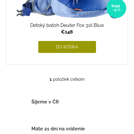
v
€157
–5 %
Detský batoh Deuter Fox 30l Blue
€148
DO KOŠÍKA
1
položiek celkom
O
v
l
á
Šijeme v ČR
d
a
c
i
Máte 21 dní na vrátenie