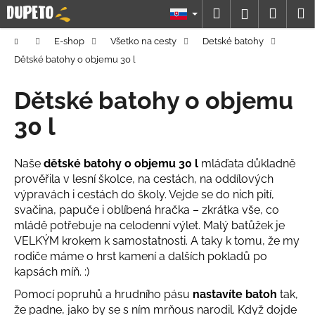
K
Prejsť
Hľadať
Náku
M
Prihláseni
na
o
obsah
Späť
Späť
košík
š
Domov
E-shop
Všetko na cesty
Detské batohy
í
Dětské batohy o objemu 30 l
Č
k
o
Dětské batohy o objemu
p
30 l
o
t
Naše
dětské batohy o objemu 30 l
mláďata důkladně
r
prověřila v lesní školce, na cestách, na oddílových
e
výpravách i cestách do školy. Vejde se do nich pití,
b
svačina, papuče i oblíbená hračka – zkrátka vše, co
u
mládě potřebuje na celodenní výlet. Malý batůžek je
j
VELKÝM krokem k samostatnosti. A taky k tomu, že my
rodiče máme o hrst kamení a dalších pokladů po
e
kapsách míň. :)
t
e
Pomocí popruhů a hrudního pásu
nastavíte batoh
tak,
že padne, jako by se s ním mrňous narodil. Když dojde
n