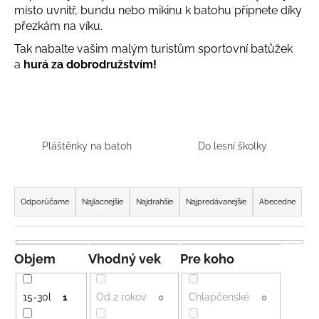
místo uvnitř, bundu nebo mikinu k batohu připnete díky
á
přezkám na víku.
j
Tak nabalte vašim malým turistům sportovní batůžek
s
a
hurá za dobrodružstvím!
ť
?
Pláštěnky na batoh
Do lesní školky
HĽADAŤ
R
a
Odporúčame
Najlacnejšie
Najdrahšie
Najpredávanejšie
Abecedne
d
O
e
d
n
p
Objem
Vhodný vek
Pre koho
o
i
r
e
15-30l
Od 2 rokov
Chlapčenské
1
0
0
ú
p