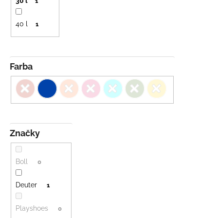
30 l
1
40 l
1
Farba
Značky
Boll
0
Deuter
1
Playshoes
0