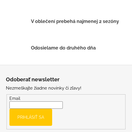
e
p
r
v
V oblečení prebehá najmenej 2 sezóny
k
y
v
ý
Odosielame do druhého dňa
p
i
s
Z
u
á
Odoberať newsletter
p
Nezmeškajte žiadne novinky či zľavy!
ä
t
Email
i
e
PRIHLÁSIŤ SA