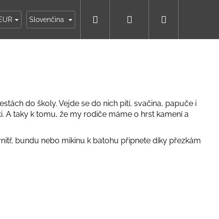
Hľadať
Prihlásenie
Nákupný
ky
Moja objednávka
EUR
Slovenčina
košík
tách do školy. Vejde se do nich pití, svačina, papuče i
i. A taky k tomu, že my rodiče máme o hrst kamení a
vnitř, bundu nebo mikinu k batohu připnete díky přezkám
IKO NÁMORNÍCKE