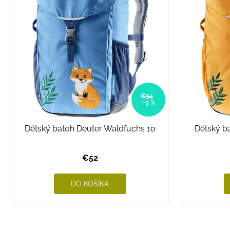
i
s
p
r
o
d
u
k
€54
–3 %
t
o
Dětský batoh Deuter Waldfuchs 10
Dětský b
v
€52
DO KOŠÍKA