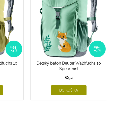
€54
€54
–3 %
–3 %
dfuchs 10
Dětský batoh Deuter Waldfuchs 10
Spearmint
€52
DO KOŠÍKA