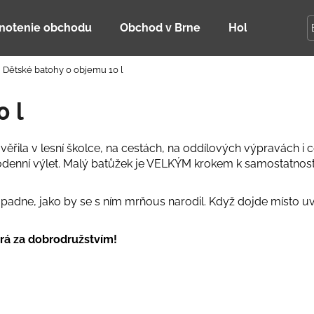
notenie obchodu
Obchod v Brne
Holky Dupeťač
Dětské batohy o objemu 10 l
Čo potrebujete nájsť?
 l
HĽADAŤ
řila v lesní školce, na cestách, na oddílových výpravách i ces
lodenní výlet. Malý batůžek je VELKÝM krokem k samostatnost
Odporúčame
 padne, jako by se s ním mrňous narodil. Když dojde místo u
rá za dobrodružstvím!
DETSKÁ LETNÁ ČIAPKA S UV 30
BAMBUSOVÉ TR