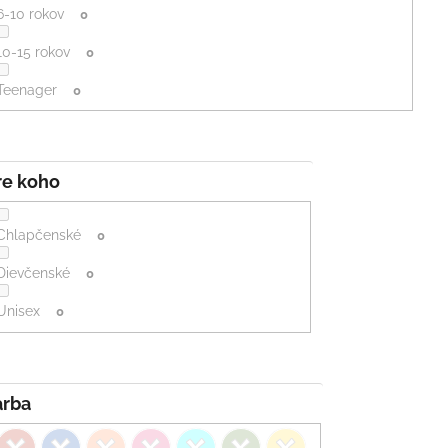
6-10 rokov
0
10-15 rokov
0
Teenager
0
Pre koho
Chlapčenské
0
Dievčenské
0
Unisex
0
Farba