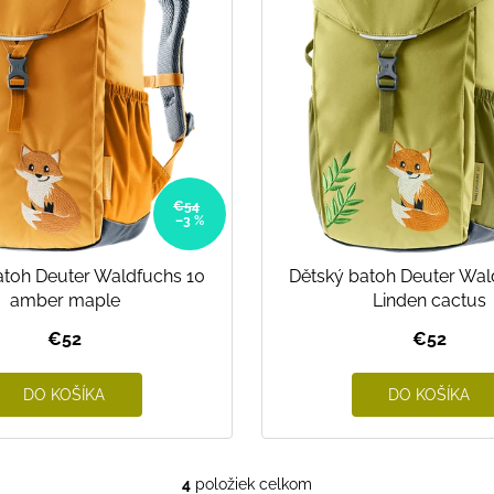
€54
–3 %
atoh Deuter Waldfuchs 10
Dětský batoh Deuter Wal
amber maple
Linden cactus
€52
€52
DO KOŠÍKA
DO KOŠÍKA
4
položiek celkom