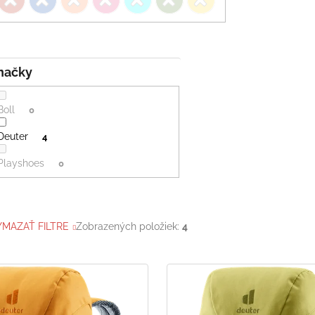
Značky
Boll
0
Deuter
4
Playshoes
0
YMAZAŤ FILTRE
Zobrazených položiek:
4