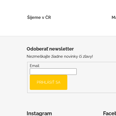
Šijeme v ČR
Má
Z
á
Odoberať newsletter
p
Nezmeškajte žiadne novinky či zľavy!
ä
t
Email
i
e
PRIHLÁSIŤ SA
Instagram
Face