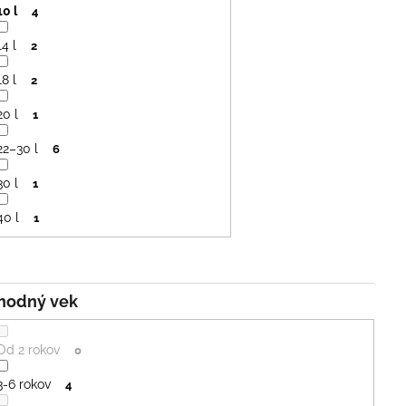
10 l
4
14 l
2
18 l
2
20 l
1
22–30 l
6
30 l
1
40 l
1
Vhodný vek
Od 2 rokov
0
3-6 rokov
4