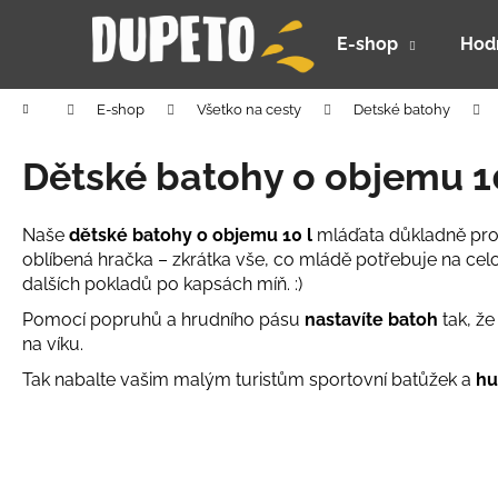
K
Prejsť
na
o
E-shop
Hod
obsah
Späť
Späť
š
do
do
í
Domov
E-shop
Všetko na cesty
Detské batohy
k
obchodu
obchodu
Dětské batohy o objemu 10
Naše
dětské batohy o objemu 10 l
mláďata důkladně prově
oblíbená hračka – zkrátka vše, co mládě potřebuje na ce
dalších pokladů po kapsách míň. :)
Pomocí popruhů a hrudního pásu
nastavíte batoh
tak, že
na víku.
Tak nabalte vašim malým turistům sportovní batůžek a
hu
DETSKÝ LETNÝ KLOBÚČIK UV 30 S