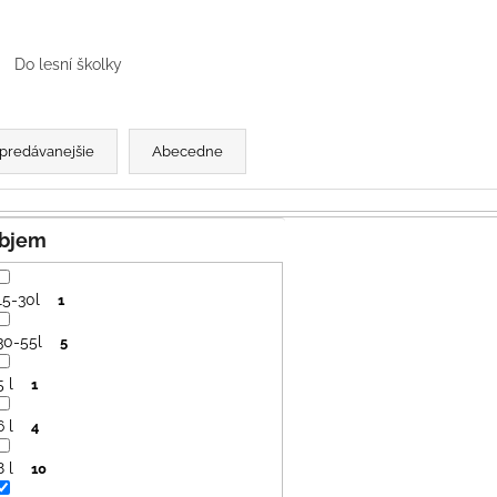
SVETLO MODRÁ
PRUHY MODRÉ
€16
€18
Do lesní školky
predávanejšie
Abecedne
Objem
15-30l
1
30-55l
5
5 l
1
6 l
4
8 l
10