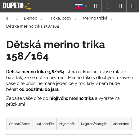
K
Prejsť
Hľadať
Náku
M
Prihláseni
na
o
obsah
Späť
Späť
košík
š
Domov
E-shop
Tričká, body
Merino tričká
í
Dětská merino trika 158/164
Č
k
o
Dětská merino trika
p
158/164
o
t
Dětská merino trika 158/164
, která nekoušou a vaše mládě
r
baví tak, že se oblíká bez řečí! Merino triko s dlouhým rukávem
e
vaše dítě unosí nejméně jeden celý rok, kdy v něm bude
b
běhat
od podzimu do jara
.
u
Zabalte vaše dítě do
hřejivého merino trika
a vyrazte na
průzkum!
j
e
R
t
a
Odporúčame
Najlacnejšie
Najdrahšie
Najpredávanejšie
Abecedne
e
d
n