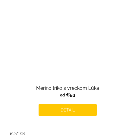
Merino triko s vreckom Lúka
€53
od
DETAIL
152/158