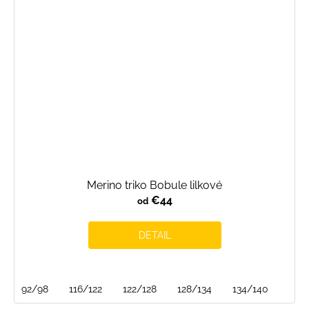
Merino triko Bobule lilkové
€44
od
DETAIL
92/98
116/122
122/128
128/134
134/140