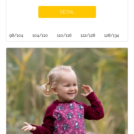
DETAIL
98/104
104/110
110/116
122/128
128/134
13