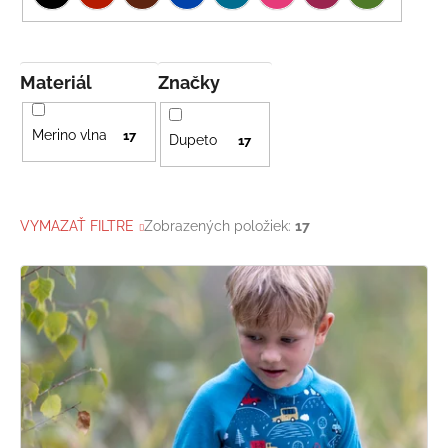
Materiál
Značky
Merino vlna
17
Dupeto
17
VYMAZAŤ FILTRE
Zobrazených položiek:
17
V
ý
p
i
s
p
r