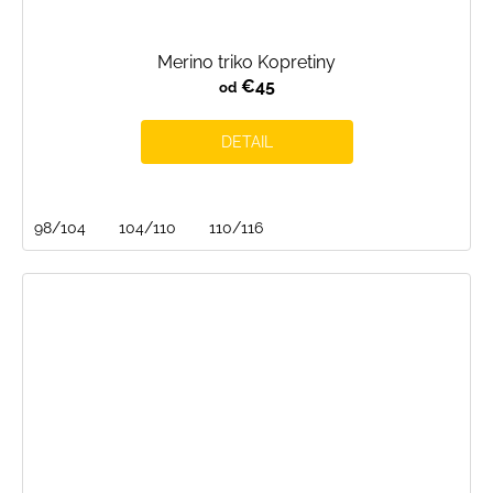
Merino triko Kopretiny
€45
od
DETAIL
98/104
104/110
110/116