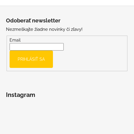
s
Z
u
á
Odoberať newsletter
p
Nezmeškajte žiadne novinky či zľavy!
ä
t
Email
i
e
PRIHLÁSIŤ SA
Instagram