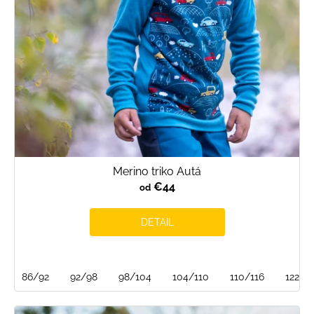
o
d
u
k
t
o
v
Merino triko Autá
€44
od
DETAIL
86/92
92/98
98/104
104/110
110/116
122/1