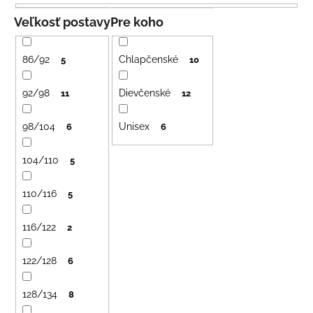
e
á
n
Veľkosť postavy
Pre koho
j
i
s
e
86/92
Chlapčenské
5
10
ť
p
?
r
92/98
Dievčenské
11
12
o
98/104
Unisex
d
6
6
u
104/110
5
HĽADAŤ
k
t
110/116
5
o
v
O
116/122
2
d
p
122/128
6
o
r
128/134
8
ú