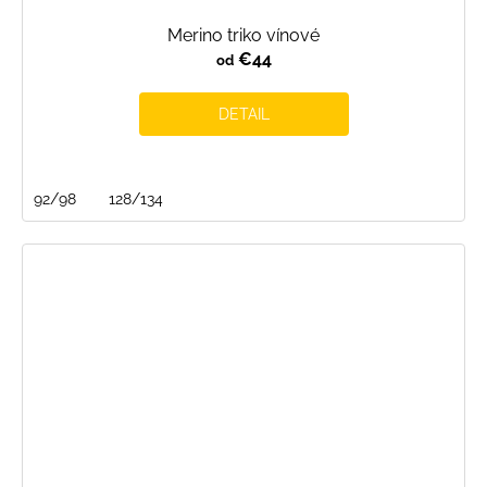
Merino triko vínové
€44
od
DETAIL
92/98
128/134