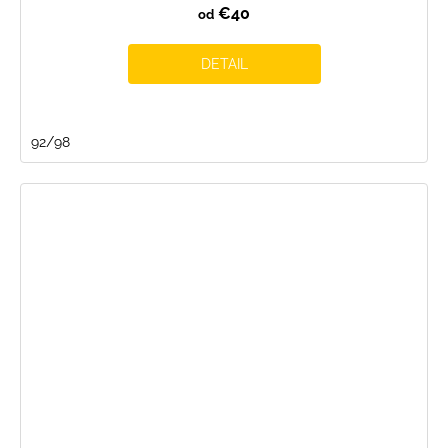
€40
od
DETAIL
92/98