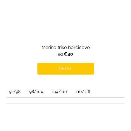
Merino triko hořčicové
€40
od
DETAIL
92/98
98/104
104/110
110/116