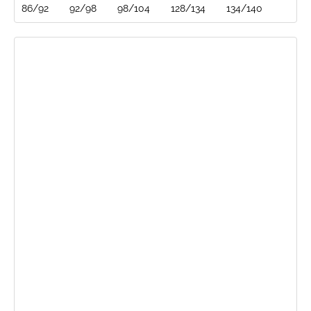
86/92
92/98
98/104
128/134
134/140