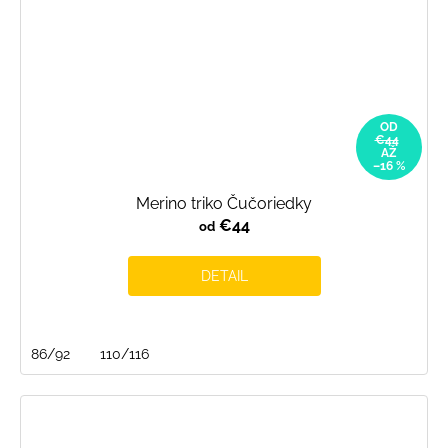
OD
€44
AŽ
–16 %
Merino triko Čučoriedky
€44
od
DETAIL
86/92
110/116