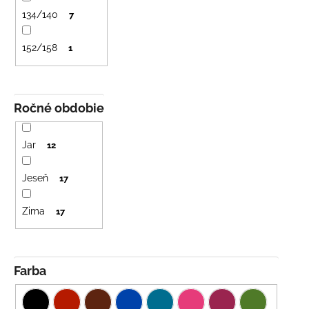
č
a
134/140
7
m
e
152/158
1
BAMBUSOVÉ
TRIKO
Ročné obdobie
NÁMORNÍCKE
PRUHY
MODRÉ
Jar
12
€18
Jeseň
17
Zima
17
Farba