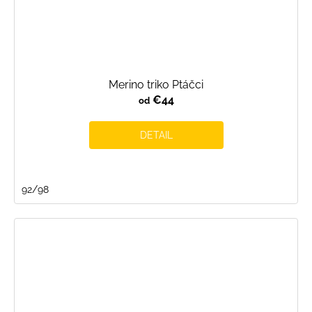
Merino triko Ptáčci
€44
od
DETAIL
92/98