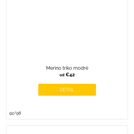
Merino triko modré
€42
od
DETAIL
92/98