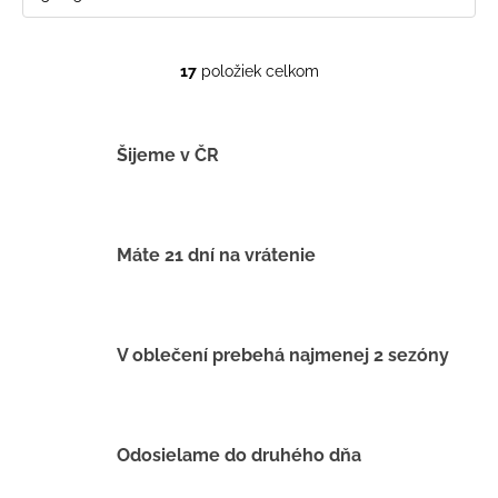
17
položiek celkom
O
v
l
á
Šijeme v ČR
d
a
c
i
Máte 21 dní na vrátenie
e
p
r
v
V oblečení prebehá najmenej 2 sezóny
k
y
v
ý
Odosielame do druhého dňa
p
i