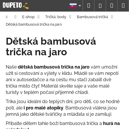
K
Prejsť
Hľadať
Náku
M
Prihláseni
na
o
obsah
Späť
Späť
košík
š
Domov
E-shop
Tričká, body
Bambusová tričká
í
Dětská bambusová trička na jaro
Č
k
o
Dětská bambusová
p
trička na jaro
o
t
Naše
dětská bambusová trička na jaro
vám umožní
r
užít si cestování a výlety v klidu. Mládě se vám nepotí
e
ani v autosedačce a na cestu mu stačí zabalit dvě
b
trička místo čtyř. Materiál skvěle saje a vaše malé
u
turisty v teplém počasí příjemně chladí.
j
Trika jsou ideální do teplých dní, pro děti, co se hodně
e
potí, ale
i pro malé atopiky
. Bambusová vlákna jsou
t
jemná jako dětské tvářičky a mláďata si je zamilují.
e
Přibalte dětem tahle boží bambusová trička a
hurá na
n