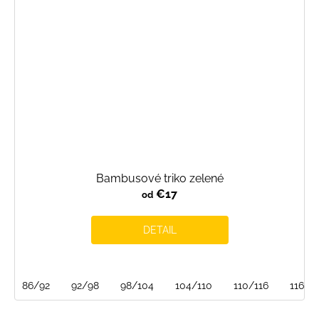
Bambusové triko zelené
€17
od
DETAIL
86/92
92/98
98/104
104/110
110/116
116/1