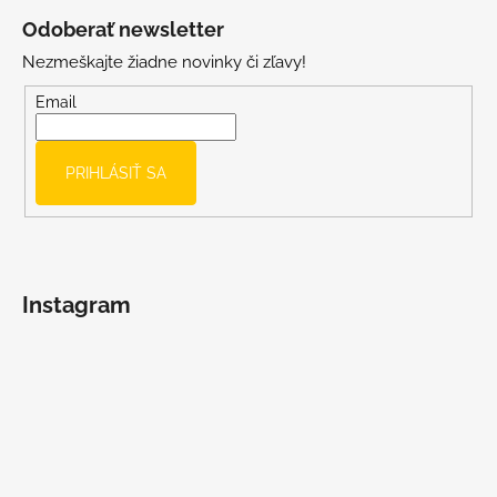
u
á
Odoberať newsletter
p
Nezmeškajte žiadne novinky či zľavy!
ä
t
Email
i
e
PRIHLÁSIŤ SA
Instagram