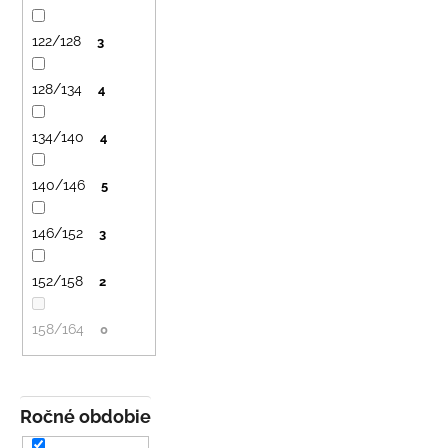
č
a
122/128
3
m
e
128/134
4
LETNÉ
134/140
4
NOHAVICE
ŽLTÉ
140/146
5
€29
146/152
3
152/158
2
158/164
0
Ročné obdobie