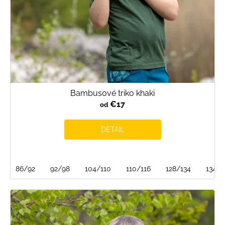
Bambusové triko khaki
€17
od
DETAIL
86/92
92/98
104/110
110/116
128/134
134/1