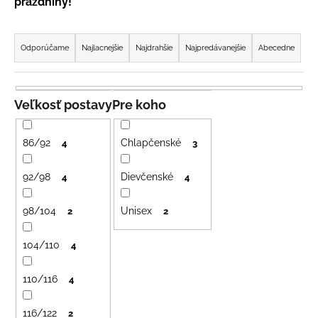
prázdniny!
á
R
j
a
Odporúčame
Najlacnejšie
Najdrahšie
Najpredávanejšie
Abecedne
s
d
ť
e
?
n
Veľkosť postavy
Pre koho
i
e
86/92
Chlapčenské
4
3
p
HĽADAŤ
r
92/98
Dievčenské
4
4
o
98/104
Unisex
d
2
2
O
u
d
104/110
4
k
p
t
o
110/116
4
o
r
ú
v
116/122
2