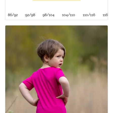
86/92
92/98
98/104
104/110
110/116
116/1