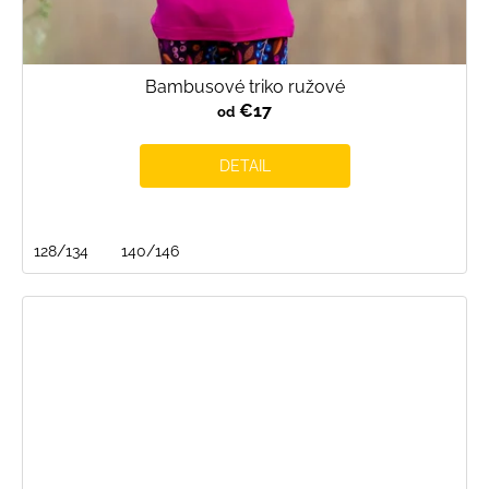
Bambusové triko ružové
€17
od
DETAIL
128/134
140/146