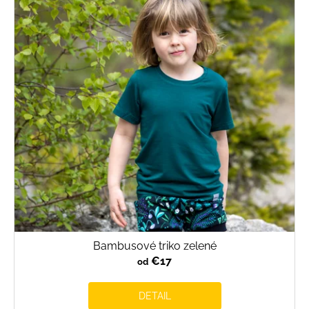
Bambusové triko zelené
€17
od
DETAIL