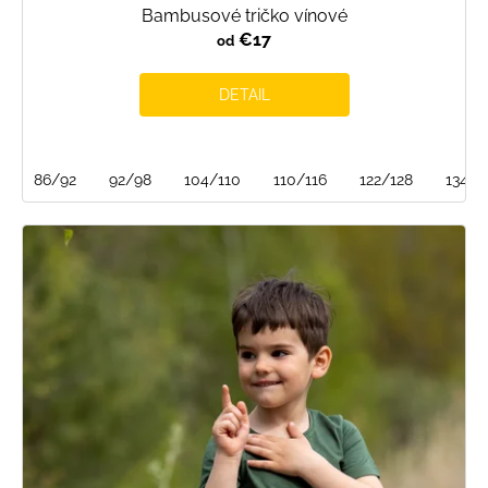
Bambusové tričko vínové
€17
od
DETAIL
86/92
92/98
104/110
110/116
122/128
134/1