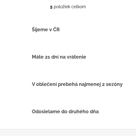
5
položiek celkom
O
v
l
á
Šijeme v ČR
d
a
c
i
Máte 21 dní na vrátenie
e
p
r
v
V oblečení prebehá najmenej 2 sezóny
k
y
v
ý
Odosielame do druhého dňa
p
i
s
Z