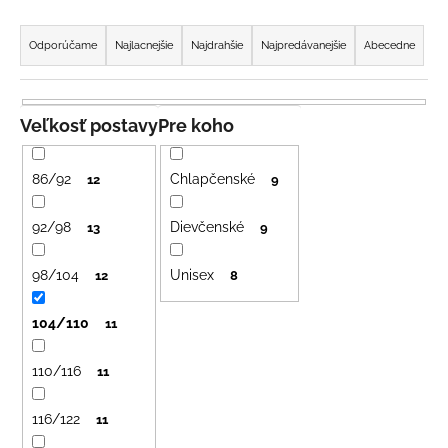
R
á
a
j
Odporúčame
Najlacnejšie
Najdrahšie
Najpredávanejšie
Abecedne
d
s
e
ť
n
?
Veľkosť postavy
Pre koho
i
e
86/92
Chlapčenské
12
9
p
r
92/98
Dievčenské
13
9
HĽADAŤ
o
98/104
Unisex
d
12
8
u
O
104/110
11
k
d
t
p
110/116
11
o
o
r
v
116/122
11
ú