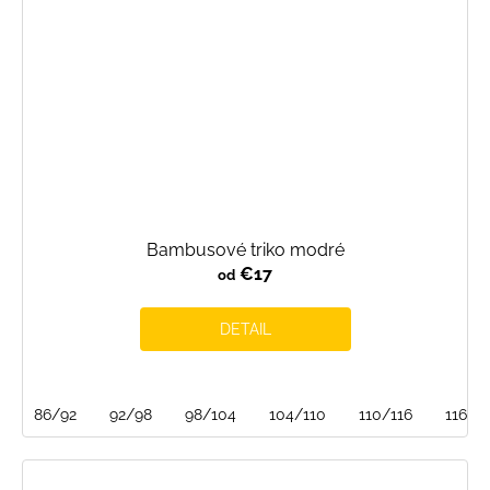
Bambusové triko modré
€17
od
DETAIL
86/92
92/98
98/104
104/110
110/116
116/1