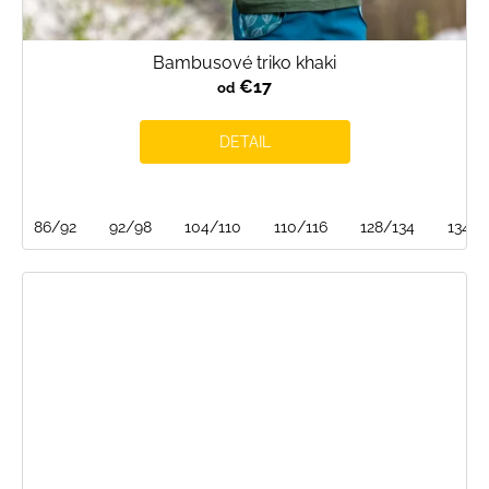
Bambusové triko khaki
€17
od
DETAIL
86/92
92/98
104/110
110/116
128/134
134/1