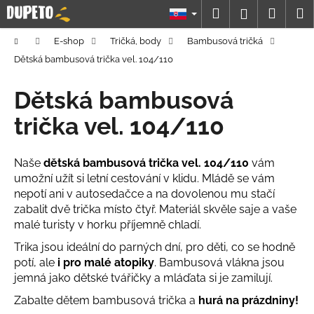
K
Prejsť
Hľadať
Náku
M
Prihláseni
na
o
obsah
Späť
Späť
košík
š
Domov
E-shop
Tričká, body
Bambusová tričká
í
Dětská bambusová trička vel. 104/110
Č
k
o
Dětská bambusová
p
trička vel. 104/110
o
t
Naše
dětská bambusová trička vel. 104/110
vám
r
umožní užít si letní cestování v klidu. Mládě se vám
e
nepotí ani v autosedačce a na dovolenou mu stačí
b
zabalit dvě trička místo čtyř. Materiál skvěle saje a vaše
u
malé turisty v horku příjemně chladí.
j
Trika jsou ideální do parných dní, pro děti, co se hodně
e
potí, ale
i pro malé atopiky
. Bambusová vlákna jsou
t
jemná jako dětské tvářičky a mláďata si je zamilují.
e
Zabalte dětem bambusová trička a
hurá na prázdniny!
n