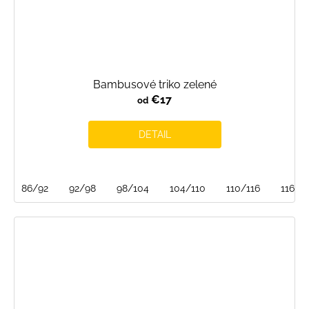
Bambusové triko zelené
€17
od
DETAIL
86/92
92/98
98/104
104/110
110/116
116/1