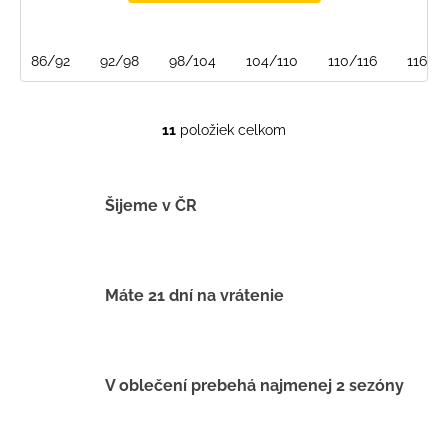
86/92
92/98
98/104
104/110
110/116
116/1
11
položiek celkom
O
v
l
á
Šijeme v ČR
d
a
c
i
Máte 21 dní na vrátenie
e
p
r
v
V oblečení prebehá najmenej 2 sezóny
k
y
v