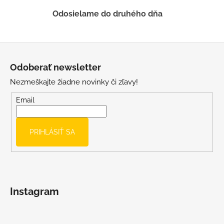
ý
Odosielame do druhého dňa
p
i
s
Z
u
á
Odoberať newsletter
p
Nezmeškajte žiadne novinky či zľavy!
ä
t
Email
i
e
PRIHLÁSIŤ SA
Instagram