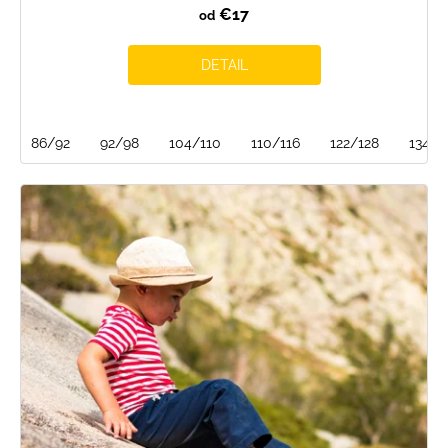
€17
od
DETAIL
86/92
92/98
104/110
110/116
122/128
134/1