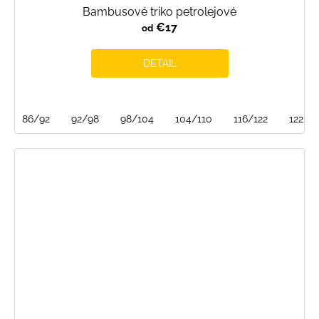
Bambusové triko petrolejové
€17
od
DETAIL
86/92
92/98
98/104
104/110
116/122
122/12