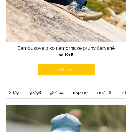
Bambusové triko námornícke pruhy červené
€18
od
DETAIL
86/92
92/98
98/104
104/110
110/116
116/1