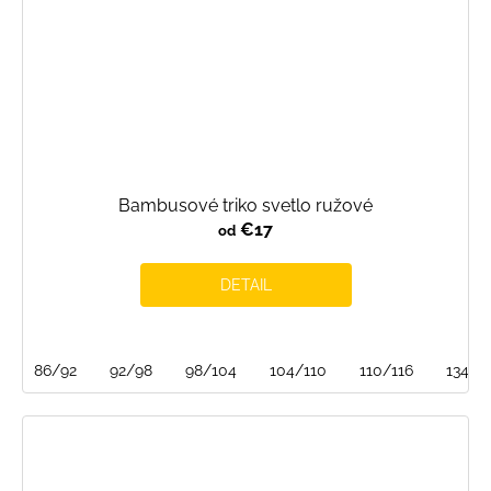
Bambusové triko svetlo ružové
€17
od
DETAIL
86/92
92/98
98/104
104/110
110/116
134/1