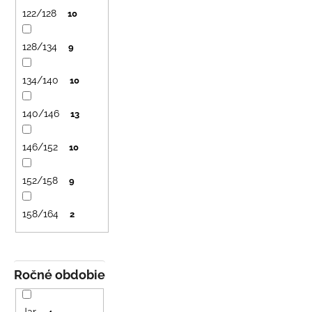
č
122/128
10
a
m
e
128/134
9
134/140
10
DETSKÁ
LETNÁ
ČIAPKA
140/146
13
S
UV
30
146/152
10
SVETLO
MODRÁ
152/158
9
€16
158/164
2
Ročné obdobie
Jar