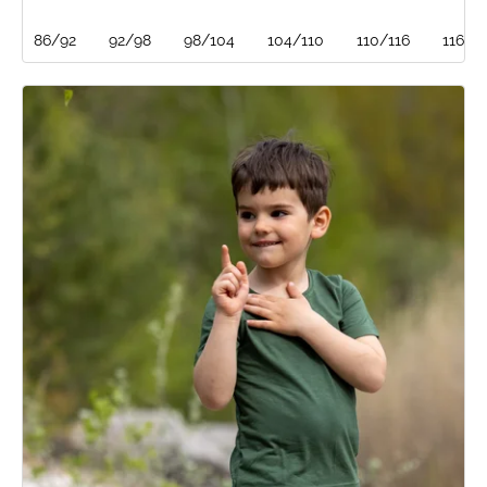
86/92
92/98
98/104
104/110
110/116
116/1