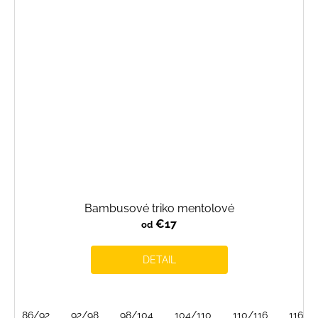
Bambusové triko mentolové
€17
od
DETAIL
86/92
92/98
98/104
104/110
110/116
116/1