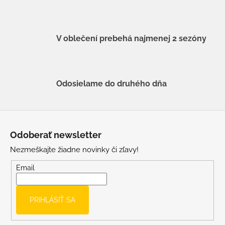
V oblečení prebehá najmenej 2 sezóny
Odosielame do druhého dňa
Z
á
Odoberať newsletter
p
Nezmeškajte žiadne novinky či zľavy!
ä
t
Email
i
e
PRIHLÁSIŤ SA