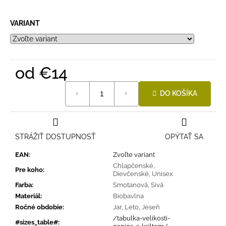
VARIANT
od
€14
Jednotková
DO KOŠÍKA
cena:
STRÁŽIŤ DOSTUPNOSŤ
OPÝTAŤ SA
EAN
:
Zvoľte variant
Chlapčenské
,
Pre koho
:
Dievčenské
,
Unisex
Farba
:
Smotanová
,
Sivá
Materiál
:
Biobavlna
Ročné obdobie
:
Jar
,
Leto
,
Jeseň
/tabulka-velikosti-
#sizes_table#
: