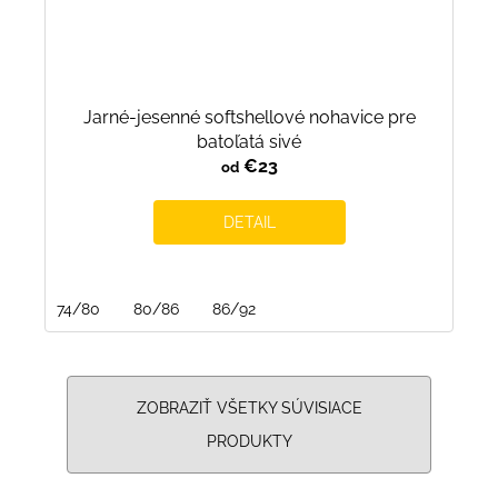
Jarné-jesenné softshellové nohavice pre
batoľatá sivé
€23
od
DETAIL
74/80
80/86
86/92
ZOBRAZIŤ VŠETKY SÚVISIACE
PRODUKTY