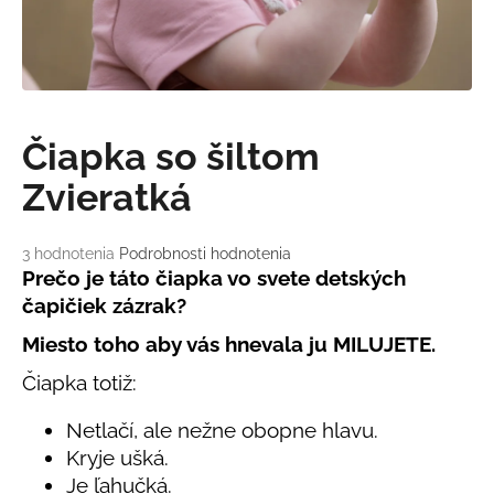
á
j
s
ť
?
Čiapka so šiltom
Zvieratká
Priemerné
3 hodnotenia
Podrobnosti hodnotenia
HĽADAŤ
hodnotenie
Prečo
je táto čiapka vo svete detských
produktu
čapičiek zázrak?
je
5,0
Miesto toho aby vás hnevala ju MILUJETE.
O
z
d
5
Čiapka totiž:
p
hviezdičiek.
o
Netlačí, ale nežne obopne hlavu.
r
Kryje ušká.
ú
Je ľahučká.