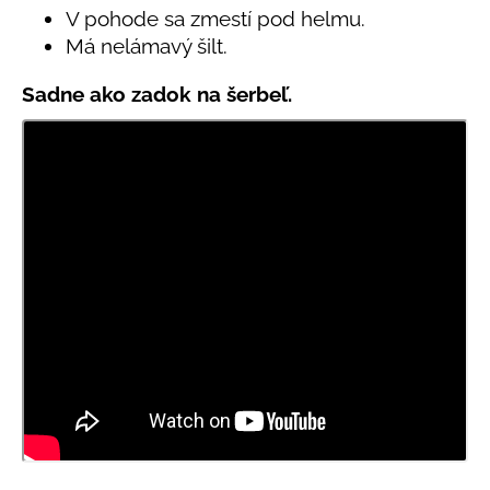
č
V pohode sa zmestí pod helmu.
a
Má nelámavý šilt.
m
e
Sadne ako zadok na šerbeľ.
LETNÉ
NOHAVICE
TYRKYSOVÉ
KORÁLKY
€29