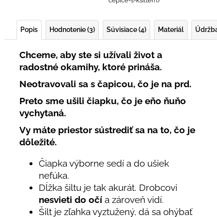
cepice-s-ksiltem/
Popis
Hodnotenie (3)
Súvisiace (4)
Materiál
Údržb
Chceme, aby ste si užívali život a
radostné okamihy, ktoré prináša.
Neotravovali sa s čapicou, čo je na prd.
Preto sme ušili čiapku, čo je eňo ňuňo
vychytaná.
Vy máte priestor sústrediť sa na to, čo je
dôležité.
Čiapka výborne sedí a do ušiek
nefúka.
Dĺžka šiltu je tak akurát. Drobcovi
nesvieti do očí
a zároveň vidí.
Šilt je zľahka vyztužený, dá sa ohýbať