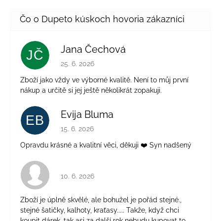
Jana Čechová
JČ
Hodnotenie obchodu je 5 z 5 hviezdičiek.
25. 6. 2026
Zboží jako vždy ve výborné kvalitě. Není to můj první
nákup a určitě si jej ještě několikrát zopakuji.
Evija Bluma
EB
Hodnotenie obchodu je 5 z 5 hviezdičiek.
15. 6. 2026
Opravdu krásné a kvalitní věci, děkuji ❤️ Syn nadšený
Hodnotenie obchodu je 4 z 5 hviezdičiek.
10. 6. 2026
Zboží je úplně skvělé, ale bohužel je pořád stejné.,
stejné šatičky, kalhoty, kraťasy..... Takže, když chci
koupit dárek, tak asi za další rok nebudu kupovat to