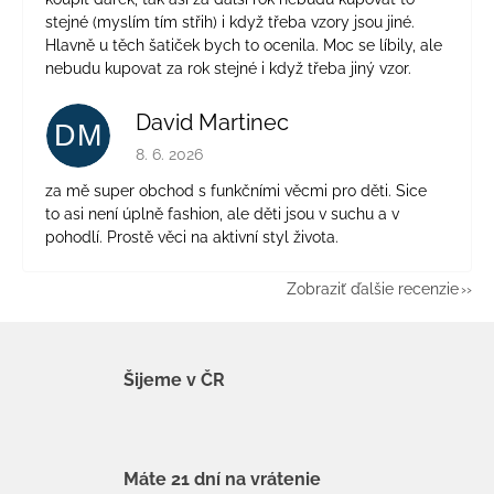
stejné (myslím tím střih) i když třeba vzory jsou jiné.
Hlavně u těch šatiček bych to ocenila. Moc se líbily, ale
nebudu kupovat za rok stejné i když třeba jiný vzor.
David Martinec
DM
Hodnotenie obchodu je 5 z 5 hviezdičiek.
8. 6. 2026
za mě super obchod s funkčními věcmi pro děti. Sice
to asi není úplně fashion, ale děti jsou v suchu a v
pohodlí. Prostě věci na aktivní styl života.
Zobraziť ďalšie recenzie
Šijeme v ČR
Máte 21 dní na vrátenie