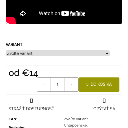
VARIANT
od
€14
Jednotková
DO KOŠÍKA
cena:
STRÁŽIŤ DOSTUPNOSŤ
OPÝTAŤ SA
EAN
:
Zvoľte variant
Chlapčenské
,
Pre koho
: