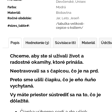
Dievčenské
,
Unisex
Farba
:
Modrá
Materiál
:
Biobavlna
Ročné obdobie
:
Jar
,
Leto
,
Jeseň
/tabulka-velikosti-
#sizes_table#
:
cepice-s-ksiltem/
Popis
Hodnotenie (3)
Súvisiace (6)
Materiál
Údržb
Chceme, aby ste si užívali život a
radostné okamihy, ktoré prináša.
Neotravovali sa s čapicou, čo je na prd.
Preto sme ušili čiapku, čo je eňo ňuňo
vychytaná.
Vy máte priestor sústrediť sa na to, čo je
dôležité.
Čiapka výborne sedí a do ušiek