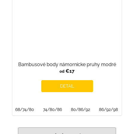
Bambusové body námornícke pruhy modré
€17
od
DETAIL
68/74/80
74/80/86
80/86/92
86/92/98