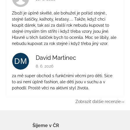
Zboží je úplně skvělé, ale bohužel je pořád stejné.,
stejné šatičky, kalhoty, kraťasy..... Takže, když chci
koupit dárek, tak asi za další rok nebudu kupovat to
stejné (myslím tím střih) i když třeba vzory jsou jiné.
Hlavně u těch šatiček bych to ocenila. Moc se líbily, ale
nebudu kupovat za rok stejné i když třeba jiný vzor.
David Martinec
DM
Hodnotenie obchodu je 5 z 5 hviezdičiek.
8. 6. 2026
za mě super obchod s funkčními věcmi pro děti. Sice
to asi není úplně fashion, ale děti jsou v suchu a v
pohodlí. Prostě věci na aktivní styl života.
Zobraziť ďalšie recenzie
Šijeme v ČR