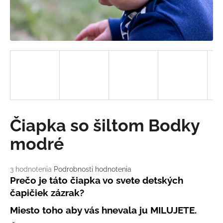
á
j
s
ť
?
HĽADAŤ
Čiapka so šiltom Bodky
modré
O
d
Priemerné
3 hodnotenia
Podrobnosti hodnotenia
hodnotenie
Prečo
je táto čiapka vo svete detských
p
produktu
o
čapičiek zázrak?
je
r
5,0
Miesto toho aby vás hnevala ju MILUJETE.
ú
z