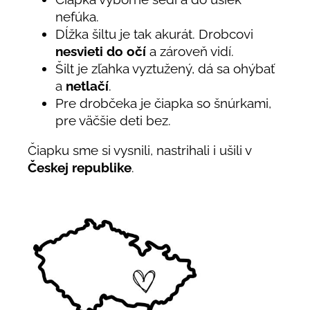
nefúka.
Dĺžka šiltu je tak akurát. Drobcovi
nesvieti do očí
a zároveň vidí.
Šilt je zľahka vyztužený, dá sa ohýbať
a
netlačí
.
Pre drobčeka je čiapka so šnúrkami,
pre väčšie deti bez.
Čiapku sme si vysnili, nastrihali i ušili v
Českej republike
.