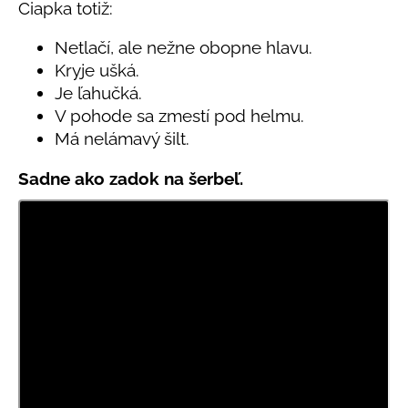
č
5
Čiapka totiž:
a
hviezdičiek.
m
Netlačí, ale nežne obopne hlavu.
e
Kryje ušká.
Je ľahučká.
V pohode sa zmestí pod helmu.
DETSKÝ
LETNÝ
Má nelámavý šilt.
KLOBÚČIK
UV
Sadne ako zadok na šerbeľ.
30
S
UŠKAMI
BIELY
€16