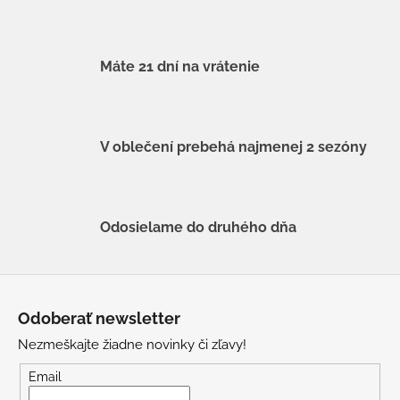
Máte 21 dní na vrátenie
V oblečení prebehá najmenej 2 sezóny
Odosielame do druhého dňa
Z
á
Odoberať newsletter
p
Nezmeškajte žiadne novinky či zľavy!
ä
t
Email