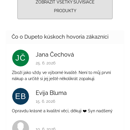
ZOBRAZIŤ VŠETKY SÚVISIACE
PRODUKTY
Jana Čechová
JČ
Hodnotenie obchodu je 5 z 5 hviezdičiek.
25. 6. 2026
Zboží jako vždy ve výborné kvalitě. Není to můj první
nákup a určitě si jej ještě několikrát zopakuji.
Evija Bluma
EB
Hodnotenie obchodu je 5 z 5 hviezdičiek.
15. 6. 2026
Opravdu krásné a kvalitní věci, děkuji ❤️ Syn nadšený
Hodnotenie obchodu je 4 z 5 hviezdičiek.
10. 6. 2026