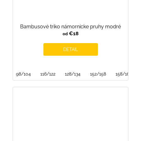
Bambusové triko námornícke pruhy modré
€18
od
DETAIL
98/104
116/122
128/134
152/158
158/164