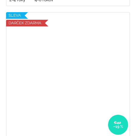
SLEVA
DARČEK ZDARMA
€42
–19 %