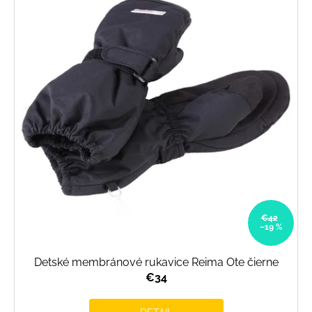
€42
–19 %
Detské membránové rukavice Reima Ote čierne
€34