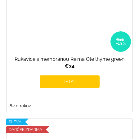
€42
–19 %
Rukavice s membránou Reima Ote thyme green
€34
DETAIL
8-10 rokov
SLEVA
DARČEK ZDARMA