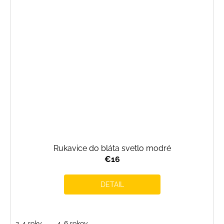
Rukavice do bláta svetlo modré
€16
DETAIL
2-4 roky
4-6 rokov