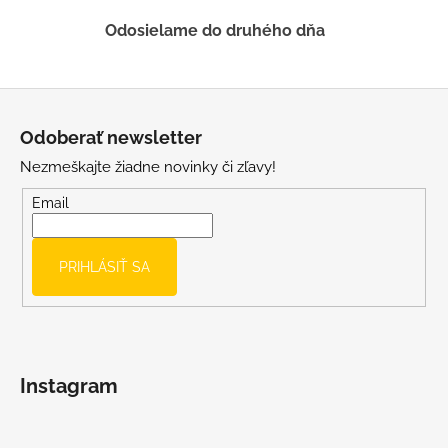
v
ý
Odosielame do druhého dňa
p
i
s
Z
u
á
Odoberať newsletter
p
Nezmeškajte žiadne novinky či zľavy!
ä
t
Email
i
e
PRIHLÁSIŤ SA
Instagram