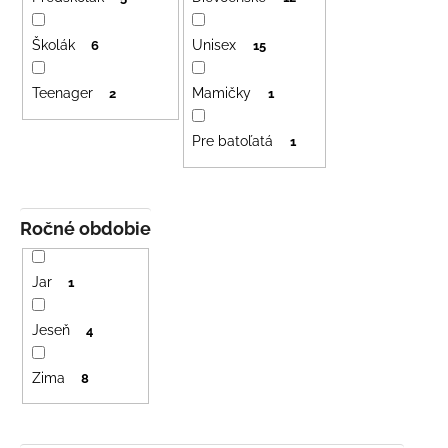
r
č
o
a
m
Školák
Unisex
d
6
15
e
u
Teenager
Mamičky
2
1
k
t
LETNÉ
Pre batoľatá
1
NOHAVICE
o
ŽLTÉ
v
€29
Ročné obdobie
Jar
1
Jeseň
4
Zima
8