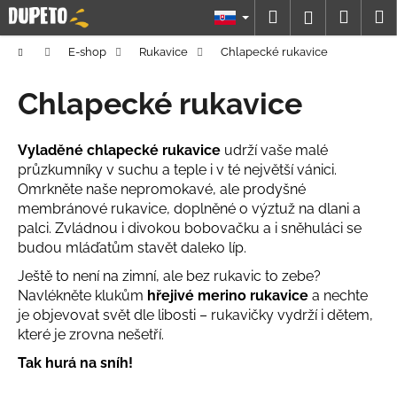
K
Prejsť
Hľadať
Náku
M
Prihláseni
na
o
obsah
Späť
Späť
košík
š
Domov
E-shop
Rukavice
Chlapecké rukavice
í
Č
Chlapecké rukavice
k
o
p
Vyladěné chlapecké rukavice
udrží vaše malé
o
průzkumníky v suchu a teple i v té největší vánici.
t
Omrkněte naše nepromokavé, ale prodyšné
r
membránové rukavice, doplněné o výztuž na dlani a
palci. Zvládnou i divokou bobovačku a i sněhuláci se
e
budou mláďatům stavět daleko líp.
b
Ještě to není na zimní, ale bez rukavic to zebe?
u
Navlékněte klukům
hřejivé merino rukavice
a nechte
j
je objevovat svět dle libosti – rukavičky vydrží i dětem,
e
které je zrovna nešetří.
t
Tak hurá na sníh!
e
n