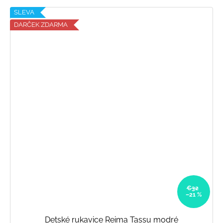
SLEVA
DARČEK ZDARMA
€32
–21 %
Detské rukavice Reima Tassu modré