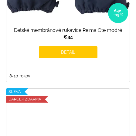
€42
–19 %
Detské membránové rukavice Reima Ote modré
€34
DETAIL
8-10 rokov
SLEVA
DARČEK ZDARMA