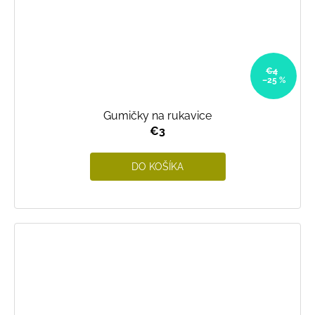
€4
–25 %
Gumičky na rukavice
€3
DO KOŠÍKA