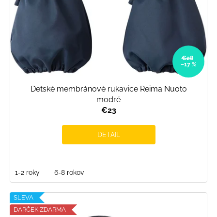
€28
–17 %
Detské membránové rukavice Reima Nuoto
modré
€23
DETAIL
1-2 roky
6-8 rokov
SLEVA
DARČEK ZDARMA