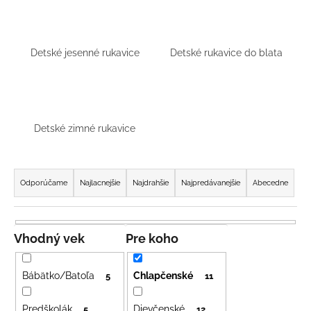
á
j
s
Detské jesenné rukavice
Detské rukavice do blata
ť
?
Detské zimné rukavice
HĽADAŤ
R
a
Odporúčame
Najlacnejšie
Najdrahšie
Najpredávanejšie
Abecedne
d
e
O
d
n
Vhodný vek
Pre koho
p
i
o
e
Bábätko/Batoľa
Chlapčenské
5
11
r
p
ú
Predškolák
Dievčenské
5
12