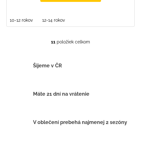
10-12 rokov
12-14 rokov
11
položiek celkom
O
v
l
á
Šijeme v ČR
d
a
c
i
Máte 21 dní na vrátenie
e
p
r
v
V oblečení prebehá najmenej 2 sezóny
k
y