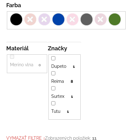
Farba
Materiál
Značky
Merino vlna
0
Dupeto
1
Reima
8
Surtex
1
Tutu
1
VYMAZAŤ FILTRE
Zobrazených položiek:
11