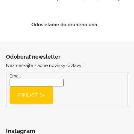
k
y
v
ý
Odosielame do druhého dňa
p
i
s
Z
u
á
Odoberať newsletter
p
Nezmeškajte žiadne novinky či zľavy!
ä
t
Email
i
e
PRIHLÁSIŤ SA
Instagram