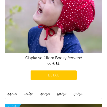
Čiapka so šiltom Bodky červené
€14
od
DETAIL
44/46
46/48
48/50
50/52
52/54
SLEVA