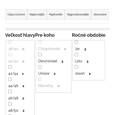
á
R
j
a
Odporúčame
Najlacnejšie
Najdrahšie
Najpredávanejšie
Abecedne
s
d
ť
e
?
n
Veľkosť hlavy
Pre koho
Ročné obdobie
i
e
38/40
Chlapčenské
Jar
0
0
3
p
HĽADAŤ
r
40/42
Dievčenské
Leto
0
3
3
o
42/44
Unisex
Jeseň
d
1
2
2
u
O
44/46
Mamičky
2
0
d
k
p
t
o
46/48
2
o
r
v
ú
48/50
2