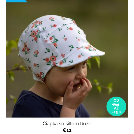
OD
€14
AŽ
–25 %
Čiapka so šiltom Ruže
€12