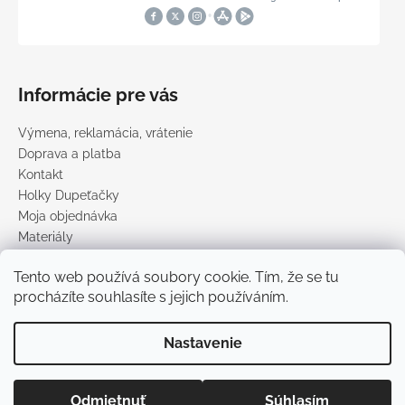
Informácie pre vás
Výmena, reklamácia, vrátenie
Doprava a platba
Kontakt
Holky Dupeťačky
Moja objednávka
Materiály
Obchodné podmienky
Tento web používá soubory cookie. Tím, že se tu
Podmienky ochrany osobných údajov
procházíte souhlasíte s jejich používáním.
Predávané značky
Nastavenie
Vytvoril Shoptet
Copyright 2026
DUPETO
. Všetky práva vyhradené.
Upraviť
Odmietnuť
Súhlasím
nastavenie cookies