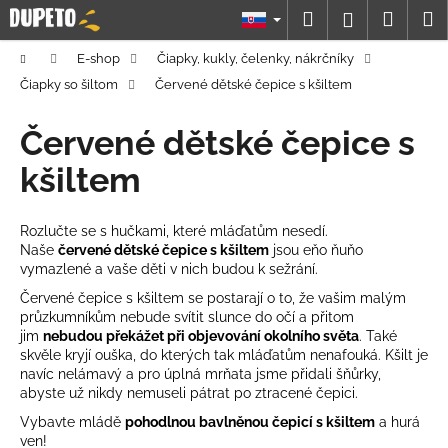
K
Prejsť
Hľadať
Náku
M
Prihláseni
na
o
obsah
Späť
Späť
košík
š
Domov
E-shop
Čiapky, kukly, čelenky, nákrčníky
í
Čiapky so šiltom
Červené dětské čepice s kšiltem
Č
k
o
Červené dětské čepice s
p
kšiltem
o
t
Rozlučte se s hučkami, které mláďatům nesedí.
r
Naše
červené
dětské čepice s kšiltem
jsou eňo ňuňo
e
vymazlené a vaše děti v nich budou k sežrání.
b
Červené čepice s kšiltem se postarají o to, že vašim malým
u
průzkumníkům nebude svítit slunce do očí a přitom
jim
nebudou překážet při objevování okolního světa
. Také
j
skvěle kryjí ouška, do kterých tak mláďatům nenafouká. Kšilt je
e
navíc nelámavý a pro úplná mrňata jsme přidali šňůrky,
t
abyste už nikdy nemuseli pátrat po ztracené čepici.
e
Vybavte mládě
pohodlnou bavlněnou čepicí s kšiltem
a hurá
ven!
n