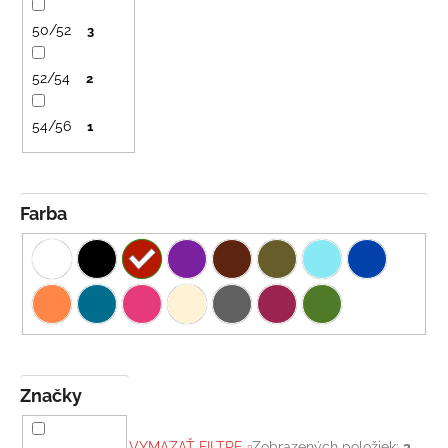
č
a
50/52
3
m
e
52/54
2
BAMBUSOVÉ
54/56
1
TRIKO
NÁMORNÍCKE
PRUHY
MODRÉ
Farba
€18
Značky
VYMAZAŤ FILTRE
Zobrazených položiek:
3