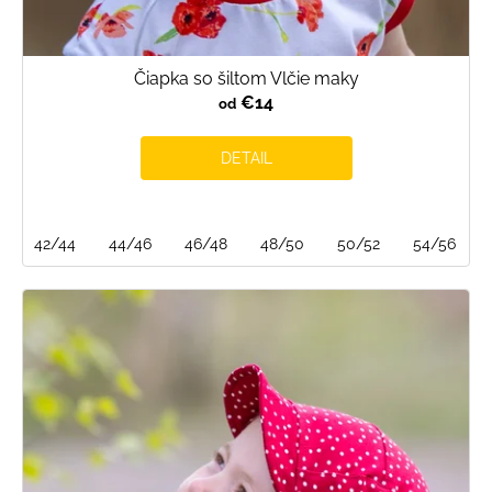
Čiapka so šiltom Vlčie maky
€14
od
DETAIL
42/44
44/46
46/48
48/50
50/52
54/56