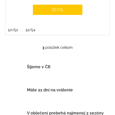
DETAIL
50/52
52/54
3
položiek celkom
O
v
l
á
Šijeme v ČR
d
a
c
i
Máte 21 dní na vrátenie
e
p
r
v
V oblečení prebehá najmenej 2 sezóny