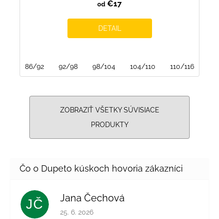
€17
od
DETAIL
86/92
92/98
98/104
104/110
110/116
116
ZOBRAZIŤ VŠETKY SÚVISIACE
PRODUKTY
Jana Čechová
JČ
Hodnotenie obchodu je 5 z 5 hviezdičiek.
25. 6. 2026