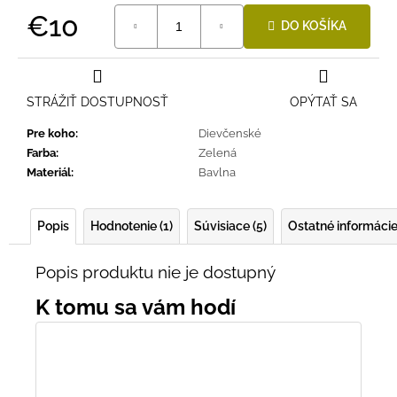
č
5
€10
a
hviezdičiek.
DO KOŠÍKA
m
Jednotková
e
cena:
STRÁŽIŤ DOSTUPNOSŤ
OPÝTAŤ SA
BAMBUSOVÉ
TRIKO
Pre koho
:
Dievčenské
NÁMORNÍCKE
Farba
:
Zelená
PRUHY
MODRÉ
Materiál
:
Bavlna
€18
Popis
Hodnotenie (1)
Súvisiace (5)
Ostatné informáci
Popis produktu nie je dostupný