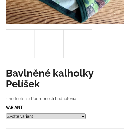
á
j
s
ť
?
HĽADAŤ
Bavlněné kalholky
Pelíšek
O
d
Priemerné
1 hodnotenie
Podrobnosti hodnotenia
hodnotenie
p
VARIANT
produktu
o
je
r
5,0
ú
z