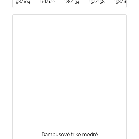
98/104
116/122
128/134
152/158
158/164
Bambusové triko modré