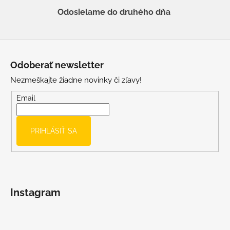
Odosielame do druhého dňa
Z
á
Odoberať newsletter
p
Nezmeškajte žiadne novinky či zľavy!
ä
t
Email
i
e
PRIHLÁSIŤ SA
Instagram