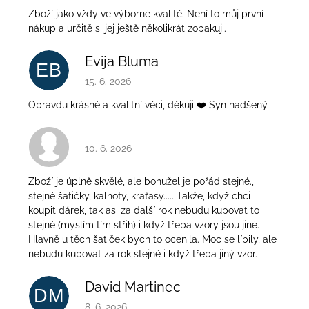
Zboží jako vždy ve výborné kvalitě. Není to můj první
nákup a určitě si jej ještě několikrát zopakuji.
Evija Bluma
EB
Hodnotenie obchodu je 5 z 5 hviezdičiek.
15. 6. 2026
Opravdu krásné a kvalitní věci, děkuji ❤️ Syn nadšený
Hodnotenie obchodu je 4 z 5 hviezdičiek.
10. 6. 2026
Zboží je úplně skvělé, ale bohužel je pořád stejné.,
stejné šatičky, kalhoty, kraťasy..... Takže, když chci
koupit dárek, tak asi za další rok nebudu kupovat to
stejné (myslím tím střih) i když třeba vzory jsou jiné.
Hlavně u těch šatiček bych to ocenila. Moc se líbily, ale
nebudu kupovat za rok stejné i když třeba jiný vzor.
David Martinec
DM
Hodnotenie obchodu je 5 z 5 hviezdičiek.
8. 6. 2026