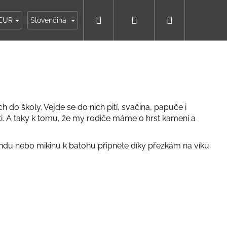
Hľadať
Prihlásenie
Nákupný
ky
Moja objednávka
EUR
Slovenčina
košík
 do školy. Vejde se do nich pití, svačina, papuče i
i. A taky k tomu, že my rodiče máme o hrst kamení a
undu nebo mikinu k batohu připnete díky přezkám na víku.
IKO NÁMORNÍCKE