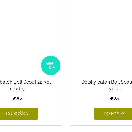
€85
–3 %
batoh Boll Scout 22-30l
Dětský batoh Boll Scou
modrý
violet
€82
€82
DO KOŠÍKA
DO KOŠÍKA