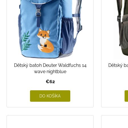
s
p
r
o
d
u
k
t
o
Dětský batoh Deuter Waldfuchs 14
Dětský ba
v
wave nightblue
€62
DO KOŠÍKA