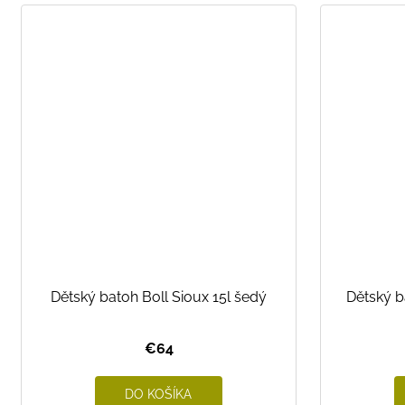
Dětský batoh Boll Sioux 15l šedý
Dětský b
€64
DO KOŠÍKA