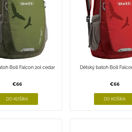
toh Boll Falcon 20l cedar
Dětský batoh Boll Falco
€66
€66
DO KOŠÍKA
DO KOŠÍKA