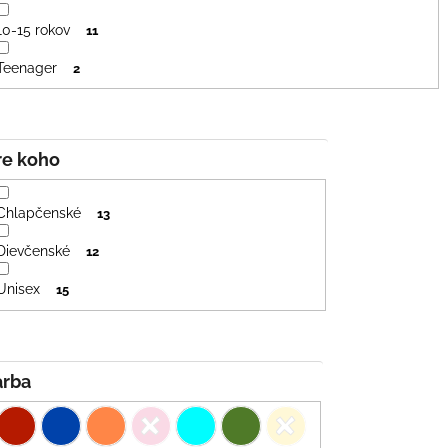
10-15 rokov
11
Teenager
2
Pre koho
Chlapčenské
13
Dievčenské
12
Unisex
15
Farba