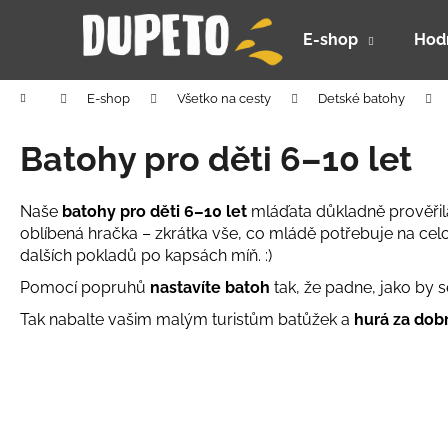
K
Prejsť
na
o
E-shop
Hod
obsah
Späť
Späť
š
do
do
í
Domov
E-shop
Všetko na cesty
Detské batohy
k
obchodu
obchodu
Batohy pro děti 6–10 let
Naše
batohy pro děti 6–10 let
mláďata důkladně prověřila 
oblíbená hračka – zkrátka vše, co mládě potřebuje na ce
dalších pokladů po kapsách míň. :)
Pomocí popruhů
nastavíte batoh
tak, že padne, jako by 
Tak nabalte vašim malým turistům batůžek a
hurá za dob
DETSKÝ LETNÝ KLOBÚČIK UV 30 S