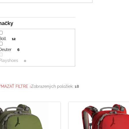
Značky
Boll
12
Deuter
6
Playshoes
0
YMAZAŤ FILTRE
Zobrazených položiek:
18