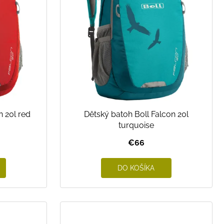
n 20l red
Dětský batoh Boll Falcon 20l
turquoise
€66
DO KOŠÍKA