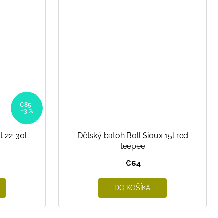
€85
–3 %
t 22-30l
Dětský batoh Boll Sioux 15l red
teepee
€64
DO KOŠÍKA