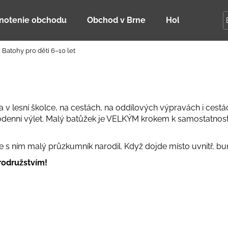
notenie obchodu
Obchod v Brne
Holky Dupeťač
Batohy pro děti 6–10 let
Čo potrebujete nájsť?
HĽADAŤ
v lesní školce, na cestách, na oddílových výpravách i cestách
lodenní výlet. Malý batůžek je VELKÝM krokem k samostatnost
Odporúčame
se s ním malý průzkumník narodil. Když dojde místo uvnitř, b
rodružstvím!
DETSKÁ LETNÁ ČIAPKA S UV 30
BAMBUSOVÉ TR