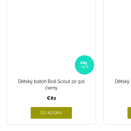
€85
–3 %
Dětský batoh Boll Scout 22-30l
Dětský 
černý
€82
DO KOŠÍKA