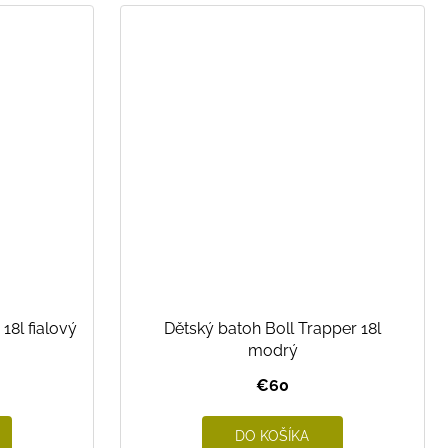
18l fialový
Dětský batoh Boll Trapper 18l
modrý
€60
DO KOŠÍKA