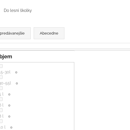
SVETLO MODRÁ
PRUHY MODRÉ
€16
€18
Do lesní školky
predávanejšie
Abecedne
Objem
15-30l
0
30-55l
0
5 l
0
6 l
0
8 l
0
10 l
0