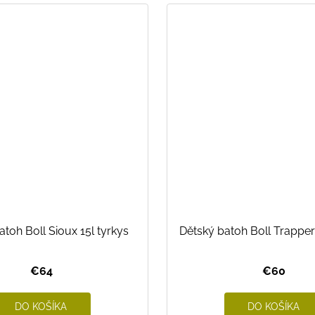
atoh Boll Sioux 15l tyrkys
Dětský batoh Boll Trapper 
€64
€60
DO KOŠÍKA
DO KOŠÍKA