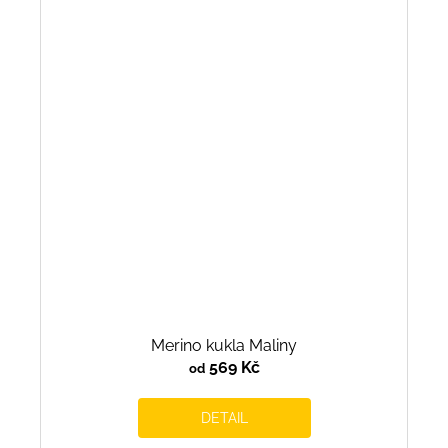
Merino kukla Maliny
569 Kč
od
DETAIL