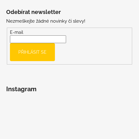
Z
á
Odebírat newsletter
p
Nezmeškejte žádné novinky či slevy!
a
t
E-mail
í
PŘIHLÁSIT SE
Instagram