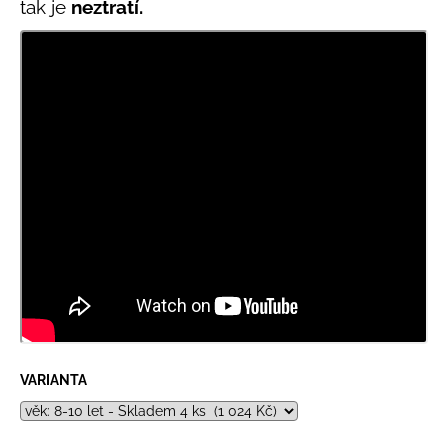
tak je
neztratí.
VARIANTA