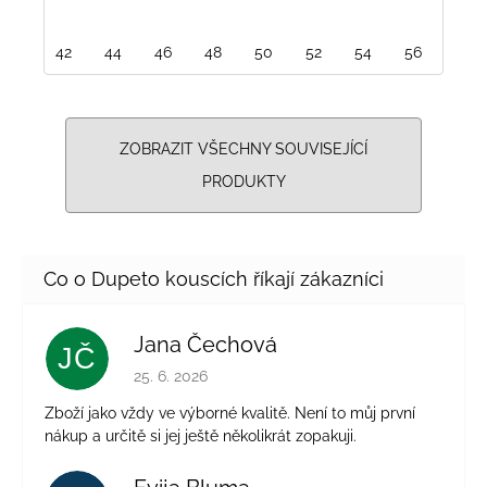
42
44
46
48
50
52
54
56
ZOBRAZIT VŠECHNY SOUVISEJÍCÍ
PRODUKTY
Jana Čechová
JČ
Hodnocení obchodu je 5 z 5 hvězdiček.
25. 6. 2026
Zboží jako vždy ve výborné kvalitě. Není to můj první
nákup a určitě si jej ještě několikrát zopakuji.