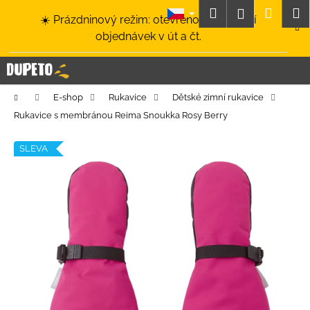
K
Přejít
Hledat
Nákup
M
Přihlášení
☀️ Prázdninový režim: otevřeno a odesílání
na
o
obsah
Zpět
Zpět
objednávek v út a čt.
košík
š
í
C
k
o
Domů
E-shop
Rukavice
Dětské zimní rukavice
p
Rukavice s membránou Reima Snoukka Rosy Berry
o
t
SLEVA
ř
e
b
u
j
e
t
e
n