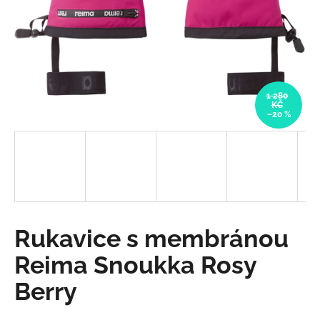
a
j
í
t
?
1 280
KČ
–20 %
HLEDAT
D
Rukavice s membránou
o
p
Reima Snoukka Rosy
o
Berry
r
u