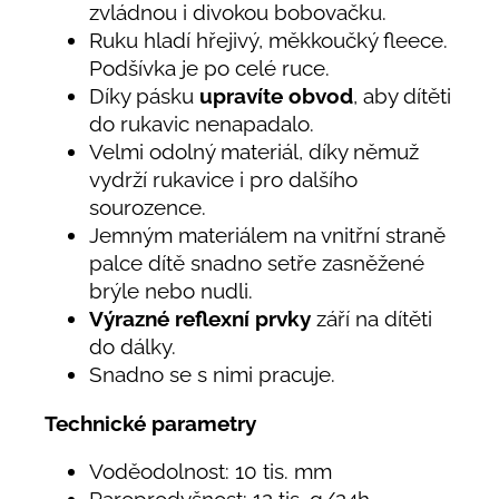
zvládnou i divokou bobovačku.
Ruku hladí hřejivý, měkkoučký fleece.
Podšívka je po celé ruce.
Díky pásku
upravíte obvod
, aby dítěti
do rukavic nenapadalo.
Velmi odolný materiál, díky němuž
vydrží rukavice i pro dalšího
sourozence.
Jemným materiálem na vnitřní straně
palce dítě snadno setře zasněžené
brýle nebo nudli.
Výrazné reflexní prvky
září na dítěti
do dálky.
Snadno se s nimi pracuje.
Technické parametry
Voděodolnost: 10 tis. mm