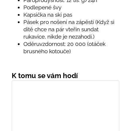
Paroprodyšnost: 12 tis. g/24h
Podlepené švy
Kapsička na ski pas
Pásek pro nošení na zápěstí (Když si
dítě chce na pár vteřin sundat
rukavice, nikde je nezahodí.)
Oděruvzdornost: 20 000 (otáček
brusného kotouče)