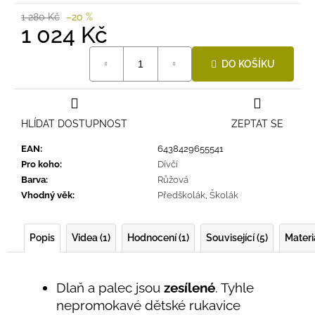
1 280 Kč
–20 %
1 024 Kč
Měrná
DO KOŠÍKU
cena:
HLÍDAT DOSTUPNOST
ZEPTAT SE
EAN
:
6438429655541
Pro koho
:
Dívčí
Barva
:
Růžová
Vhodný věk
:
Předškolák
,
Školák
Popis
Videa (1)
Hodnocení (1)
Související (5)
Materi
Dlaň a palec jsou
zesílené
. Tyhle
nepromokavé dětské rukavice