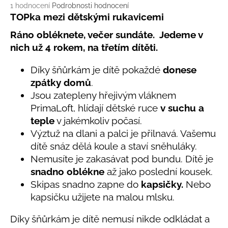
č
Průměrné
1 hodnocení
Podrobnosti hodnocení
u
hodnocení
TOPka mezi dětskými rukavicemi
j
produktu
Ráno obléknete, večer sundáte. Jedeme v
e
je
5,0
m
nich už 4 rokem, na třetím dítěti.
z
e
5
Díky šňůrkám je dítě pokaždé
donese
hvězdiček.
zpátky domů
.
LETNÍ
Jsou zatepleny hřejivým vláknem
RYCHLESCHNOUCÍ
KALHOTY
PrimaLoft, hlídají dětské ruce
v
suchu a
ŽLUTÉ
teple
v jakémkoliv počasí.
695
Výztuž na dlani a palci je přilnavá. Vašemu
Kč
dítě snáz dělá koule a staví sněhuláky.
Nemusíte je zakasávat pod bundu. Dítě je
snadno oblékne
až jako poslední kousek.
Skipas snadno zapne do
kapsičky.
Nebo
kapsičku užijete na malou mlsku.
Díky šňůrkám je dítě nemusí nikde odkládat a