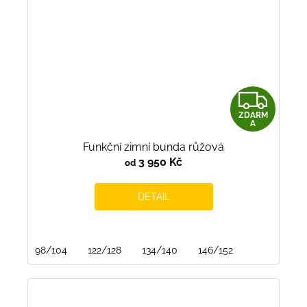
Z
ZDARM
D
A
Funkční zimní bunda růžová
A
3 950 Kč
od
R
DETAIL
M
A
98/104
122/128
134/140
146/152