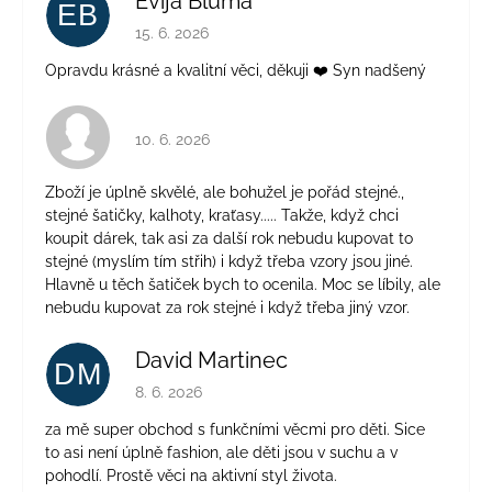
Evija Bluma
EB
Hodnocení obchodu je 5 z 5 hvězdiček.
15. 6. 2026
Opravdu krásné a kvalitní věci, děkuji ❤️ Syn nadšený
Hodnocení obchodu je 4 z 5 hvězdiček.
10. 6. 2026
Zboží je úplně skvělé, ale bohužel je pořád stejné.,
stejné šatičky, kalhoty, kraťasy..... Takže, když chci
koupit dárek, tak asi za další rok nebudu kupovat to
stejné (myslím tím střih) i když třeba vzory jsou jiné.
Hlavně u těch šatiček bych to ocenila. Moc se líbily, ale
nebudu kupovat za rok stejné i když třeba jiný vzor.
David Martinec
DM
Hodnocení obchodu je 5 z 5 hvězdiček.
8. 6. 2026
za mě super obchod s funkčními věcmi pro děti. Sice
to asi není úplně fashion, ale děti jsou v suchu a v
pohodlí. Prostě věci na aktivní styl života.