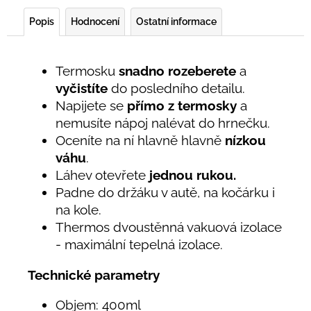
Popis
Hodnocení
Ostatní informace
Termosku
snadno rozeberete
a
vyčistíte
do posledního detailu.
Napijete se
přímo z termosky
a
nemusíte nápoj nalévat do hrnečku.
Oceníte na ní hlavně hlavně
nízkou
váhu
.
Láhev otevřete
jednou rukou.
Padne do držáku v autě, na kočárku i
na kole.
Thermos dvoustěnná vakuová izolace
- maximální tepelná izolace.
Technické parametry
Objem: 400ml