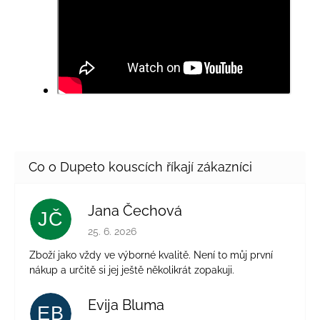
Jana Čechová
JČ
Hodnocení obchodu je 5 z 5 hvězdiček.
25. 6. 2026
Zboží jako vždy ve výborné kvalitě. Není to můj první
nákup a určitě si jej ještě několikrát zopakuji.
Evija Bluma
EB