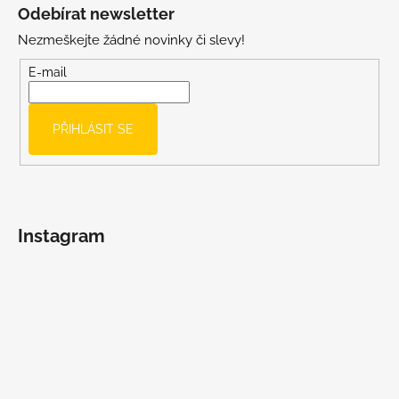
á
Odebírat newsletter
p
Nezmeškejte žádné novinky či slevy!
a
t
E-mail
í
PŘIHLÁSIT SE
Instagram