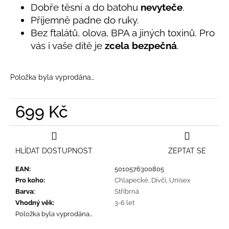
č
je
Dobře těsní a do batohu
nevyteče
.
u
0,0
Příjemně padne do ruky.
z
j
Bez ftalátů, olova, BPA a jiných toxinů. Pro
5
e
hvězdiček.
vás i vaše dítě je
zcela bezpečná
.
m
e
Položka byla vyprodána…
LETNÍ
ČEPICE
UV
699 Kč
30
SVĚTLE
Měrná
MODRÁ
cena:
395
HLÍDAT DOSTUPNOST
ZEPTAT SE
Kč
EAN
:
5010576300805
Pro koho
:
Chlapecké
,
Dívčí
,
Unisex
Barva
:
Stříbrná
Vhodný věk
:
3-6 let
Položka byla vyprodána…