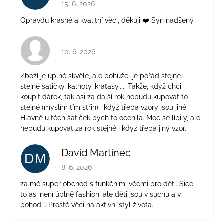
Hodnocení obchodu je 5 z 5 hvězdiček.
15. 6. 2026
Opravdu krásné a kvalitní věci, děkuji ❤️ Syn nadšený
Hodnocení obchodu je 4 z 5 hvězdiček.
10. 6. 2026
Zboží je úplně skvělé, ale bohužel je pořád stejné.,
stejné šatičky, kalhoty, kraťasy..... Takže, když chci
koupit dárek, tak asi za další rok nebudu kupovat to
stejné (myslím tím střih) i když třeba vzory jsou jiné.
Hlavně u těch šatiček bych to ocenila. Moc se líbily, ale
nebudu kupovat za rok stejné i když třeba jiný vzor.
David Martinec
DM
Hodnocení obchodu je 5 z 5 hvězdiček.
8. 6. 2026
za mě super obchod s funkčními věcmi pro děti. Sice
to asi není úplně fashion, ale děti jsou v suchu a v
pohodlí. Prostě věci na aktivní styl života.