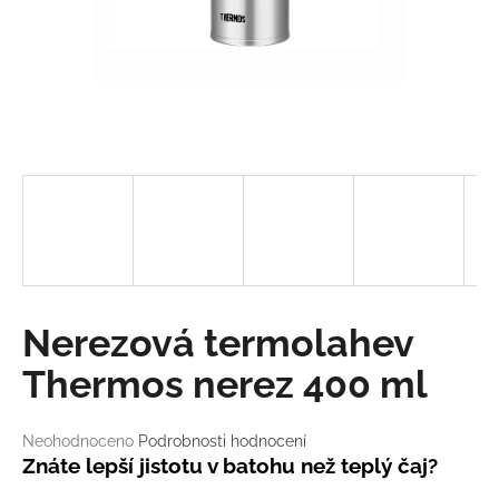
a
j
í
t
?
HLEDAT
Nerezová termolahev
D
Thermos nerez 400 ml
o
p
o
Průměrné
Neohodnoceno
Podrobnosti hodnocení
r
hodnocení
Znáte lepší jistotu v batohu než teplý čaj?
u
produktu