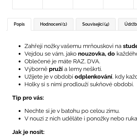
Popis
Hodnocení (1)
Související (4)
Údržb
Zahřejí nožky vašemu mrňouskovi na
stud
Vejdou se vám, jako
nouzovka, do
každéh
Oblečené je máte RAZ, DVA.
Výborně
pruží
a lemy neškrtí.
Užijete je v období
odplenkování
, kdy kaž
Holky si s nimi prodlouží sukňové období.
Tip pro vás:
Nechte si je v batohu po celou zimu.
V nouzi z nich uděláte i ponožky nebo rukav
Jak je nosit: