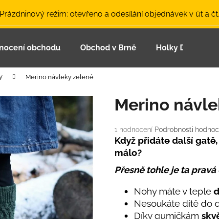
 Prázdninový režim: otevřeno a odesílání objednávek v út a čt
nocení obchodu
Obchod v Brně
Holky Dupeťačk
Co potřebujete najít?
y
Merino návleky zelené
HLEDAT
Merino návle
Průměrné
1 hodnocení
Podrobnosti hodnoc
Doporučujeme
hodnocení
Když přidáte další gatě
produktu
málo?
je
5,0
Přesně tohle je ta pravá
z
5
Nohy máte v teple
d
hvězdiček.
Nesoukáte dítě do d
LETNÍ ČEPICE UV 30 SVĚTLE MODRÁ
BAMBUSOVÉ TR
Díky gumičkám
skvě