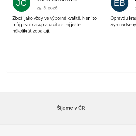
JČ
EB
Hodnocení obchodu je 5 z 5 hvězdiček.
25. 6. 2026
Zboží jako vždy ve výborné kvalitě. Není to
Opravdu krásn
můj první nákup a určitě si jej ještě
Syn nadšen
několikrát zopakuji.
Šijeme v ČR
Z
á