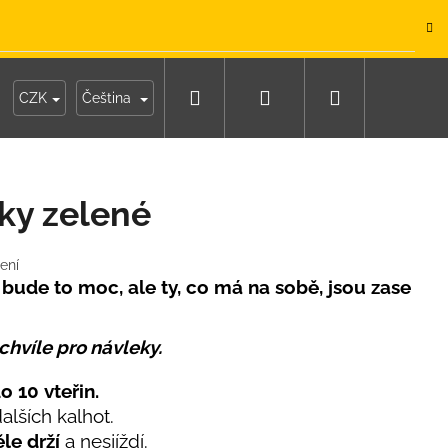
.
Hledat
Přihlášení
Nákupní
y
Moje objednávka
CZK
Čeština
košík
ky zelené
ení
, bude to moc, ale ty, co má na sobě, jsou zase
 chvíle pro návleky.
o 10 vteřin.
alších kalhot.
IKO NÁMOŘNICKÉ
le drží
a nesjíždí.