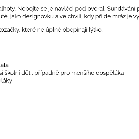
oty. Nebojte se je navléci pod overal. Sundávání pl
uté, jako designovku a ve chvíli, kdy přijde mráz je 
ozačky, které ne úplně obepínají lýtko.
lata
ší školní děti, případně pro menšího dospěláka
ěláky