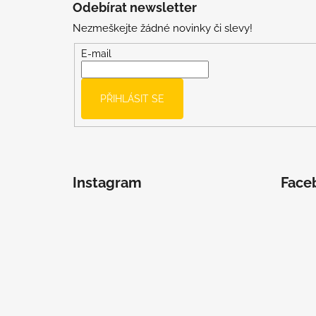
Odebírat newsletter
p
Nezmeškejte žádné novinky či slevy!
a
t
E-mail
í
PŘIHLÁSIT SE
Instagram
Face