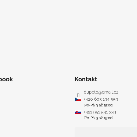
book
Kontakt
dupeto
@
email.cz
+420 603 194 559
(Po-Pá 9 až 15:00)
+421 951 541 339
(Po-Pá 9 až 15:00)