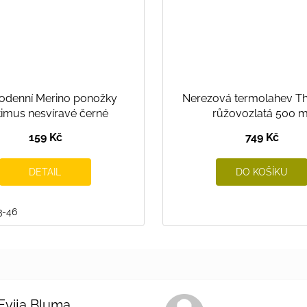
odenní Merino ponožky
Nerezová termolahev T
imus nesvíravé černé
růžovozlatá 500 m
159 Kč
749 Kč
DETAIL
DO KOŠÍKU
3-46
146/152
Evija Bluma