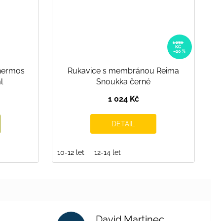
1 280
KČ
–20 %
hermos
Rukavice s membránou Reima
l
Snoukka černé
1 024 Kč
DETAIL
10-12 let
12-14 let
David Martinec