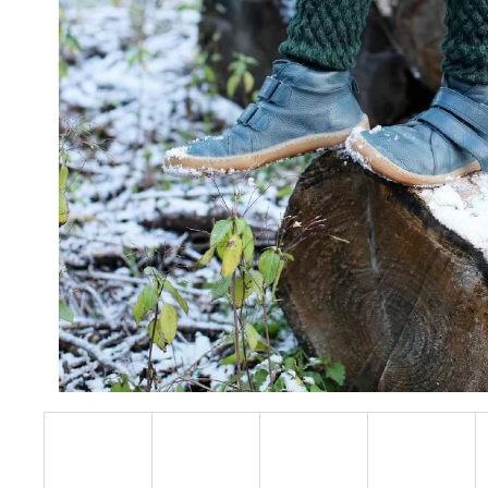
BÍLÝ
395 Kč