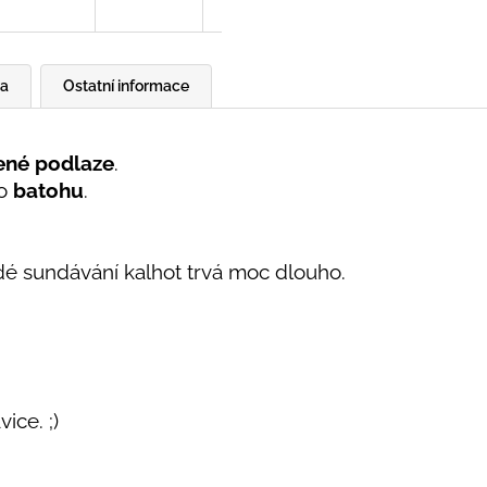
a
Ostatní informace
ené podlaze
.
o
batohu
.
dé sundávání kalhot trvá moc dlouho.
ice. ;)