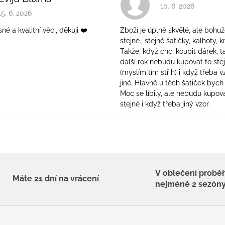
Hodnocení obchodu 
10. 6. 2026
Hodnocení obchodu je 5 z 5 hvězdiček.
15. 6. 2026
é a kvalitní věci, děkuji ❤️
Zboží je úplně skvělé, ale bohuž
ý
stejné., stejné šatičky, kalhoty, kr
Takže, když chci koupit dárek, t
další rok nebudu kupovat to ste
(myslím tím střih) i když třeba v
jiné. Hlavně u těch šatiček bych 
Moc se líbily, ale nebudu kupova
stejné i když třeba jiný vzor.
V oblečení probě
Máte 21 dní na vrácení
nejméně 2 sezón