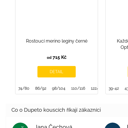
Rostoucí merino legíny černé
Každ
Opt
715 Kč
od
DETAIL
74/80
86/92
98/104
110/116
122/128
39-42
134/140
4
Jana Čechová