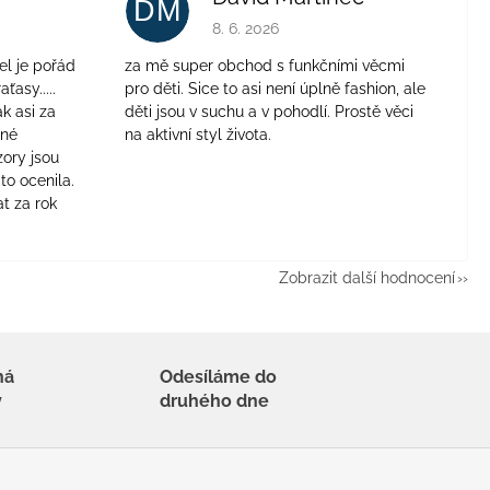
DM
je 4 z 5 hvězdiček.
Hodnocení obchodu je 5 z 5 hvězdiček.
8. 6. 2026
el je pořád
za mě super obchod s funkčními věcmi
aťasy.....
pro děti. Sice to asi není úplně fashion, ale
ak asi za
děti jsou v suchu a v pohodlí. Prostě věci
jné
na aktivní styl života.
zory jsou
to ocenila.
t za rok
Zobrazit další hodnocení
há
Odesíláme do
y
druhého dne