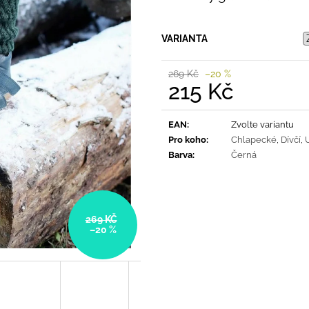
PRUHY MODRÉ
395 Kč
435 Kč
VARIANTA
269 Kč
–20 %
215 Kč
Měrná
cena:
EAN
:
Zvolte variantu
Pro koho
:
Chlapecké
,
Dívčí
,
Barva
:
Černá
269 KČ
–20 %