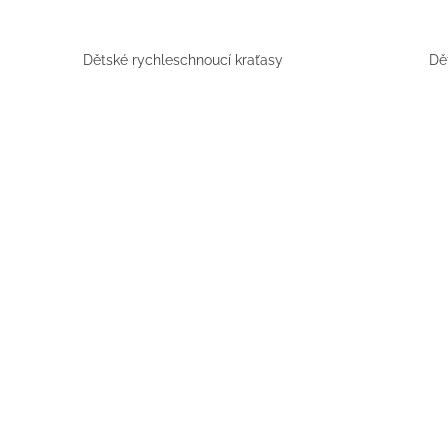
BÍLÝ
395 Kč
Dětské rychleschnoucí kraťasy
Dě