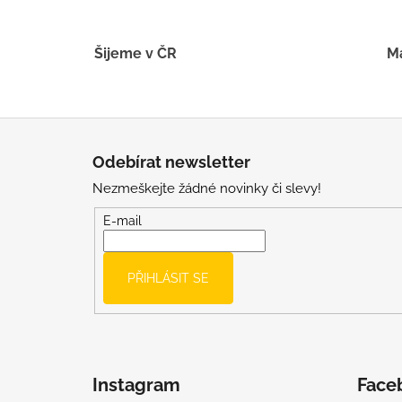
Šijeme v ČR
Má
Z
á
Odebírat newsletter
p
Nezmeškejte žádné novinky či slevy!
a
t
E-mail
í
PŘIHLÁSIT SE
Instagram
Face