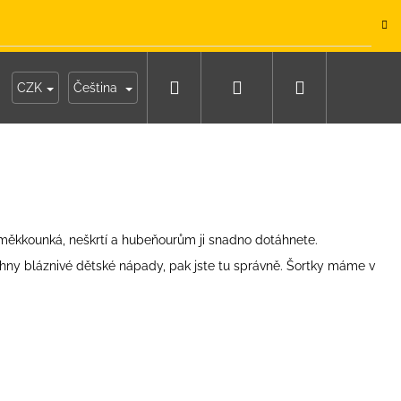
.
Hledat
Přihlášení
Nákupní
y
Moje objednávka
CZK
Čeština
košík
e měkkounká, neškrtí a hubeňourům ji snadno dotáhnete.
echny bláznivé dětské nápady, pak jste tu správně. Šortky máme v
IKO NÁMOŘNICKÉ