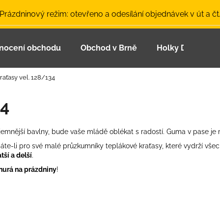
 Prázdninový režim: otevřeno a odesílání objednávek v út a čt
nocení obchodu
Obchod v Brně
Holky Dupeťačk
Co potřebujete najít?
raťasy vel. 128/134
HLEDAT
34
nejjemnější bavlny, bude vaše mládě oblékat s radostí. Guma v pase j
Doporučujeme
edáte-li pro své malé průzkumníky teplákové kraťasy, které vydrží vš
tší a delší
.
hurá na prázdniny
!
LETNÍ ČEPICE UV 30 SVĚTLE MODRÁ
BAMBUSOVÉ TR