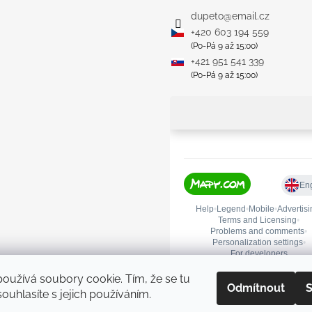
dupeto
@
email.cz
+420 603 194 559
(Po-Pá 9 až 15:00)
+421 951 541 339
(Po-Pá 9 až 15:00)
oužívá soubory cookie. Tím, že se tu
Odmítnout
S
ouhlasíte s jejich používáním.