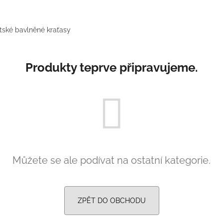
PRUHY MODRÉ
395 Kč
435 Kč
tské bavlněné kraťasy
Produkty teprve připravujeme.
Můžete se ale podívat na ostatní kategorie.
ZPĚT DO OBCHODU