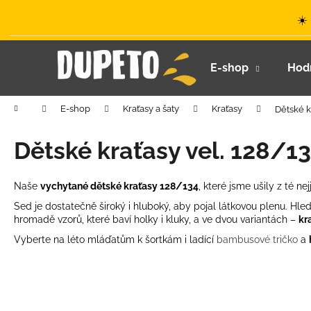
K
Přejít
☀️
na
o
obsah
Zpět
Zpět
š
do
do
í
E-shop
Hod
k
obchodu
obchodu
Domů
E-shop
Kraťasy a šaty
Kraťasy
Dětské k
Dětské kraťasy vel. 128/1
Naše
vychytané dětské kraťasy 128/134
, které jsme ušily z té 
Sed je dostatečně široký i hluboký, aby pojal látkovou plenu. Hl
hromadě vzorů, které baví holky i kluky, a ve dvou variantách –
kra
Vyberte na léto mláďatům k šortkám i ladící
bambusové tričko
a
LETNÍ KLOBOUČEK S OUŠKY UV 30