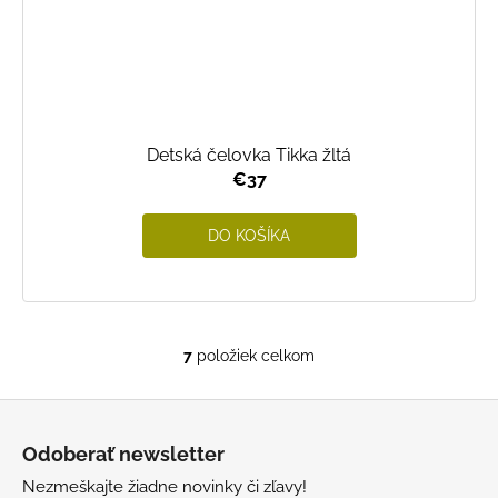
Detská čelovka Tikka žltá
€37
DO KOŠÍKA
7
položiek celkom
O
v
Z
l
á
á
Odoberať newsletter
d
p
a
Nezmeškajte žiadne novinky či zľavy!