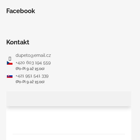
č
a
Facebook
m
e
DETSKÁ
Kontakt
LETNÁ
ČIAPKA
dupeto
@
email.cz
S
UV
+420 603 194 559
30
(Po-Pi 9 až 15:00)
SVETLO
+421 951 541 339
MODRÁ
(Po-Pi 9 až 15:00)
€16