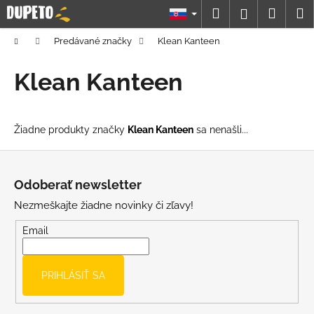
K
Prejsť
Hľadať
Náku
M
Prihláseni
na
o
obsah
Späť
Späť
košík
š
Domov
Predávané značky
Klean Kanteen
í
Č
Klean Kanteen
k
o
p
o
Žiadne produkty značky
Klean Kanteen
sa nenašli...
t
Z
r
á
e
Odoberať newsletter
p
b
Nezmeškajte žiadne novinky či zľavy!
ä
u
t
Email
j
i
e
e
t
PRIHLÁSIŤ SA
e
n