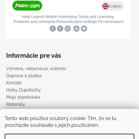
Informácie pre vás
Výmena, reklamácia, vrátenie
Doprava a platba
Kontakt
Holky Dupeťačky
Moja objednávka
Materiály
Obchodné podmienky
Tento web používá soubory cookie. Tím, že se tu
Podmienky ochrany osobných údajov
procházíte souhlasíte s jejich používáním.
Predávané značky