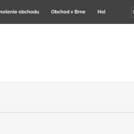
notenie obchodu
Obchod v Brne
Holky Dupeťač
Čo potrebujete nájsť?
HĽADAŤ
Odporúčame
DETSKÁ LETNÁ ČIAPKA S UV 30
BAMBUSOVÉ TR