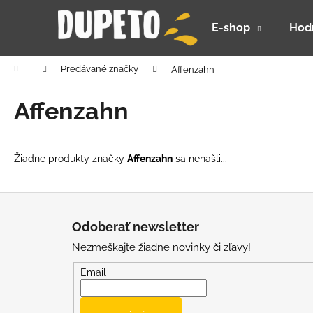
K
Prejsť
na
o
E-shop
Hod
obsah
Späť
Späť
š
do
do
í
Domov
Predávané značky
Affenzahn
k
obchodu
obchodu
Affenzahn
Žiadne produkty značky
Affenzahn
sa nenašli...
Z
á
Odoberať newsletter
p
Nezmeškajte žiadne novinky či zľavy!
ä
t
Email
i
DETSKÝ LETNÝ KLOBÚČIK UV 30 S
e