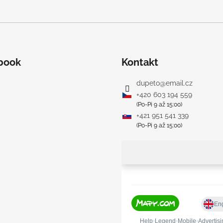
SVETLO MODRÁ
PRUHY MODRÉ
€16
€18
book
Kontakt
dupeto
@
email.cz
+420 603 194 559
(Po-Pi 9 až 15:00)
+421 951 541 339
(Po-Pi 9 až 15:00)