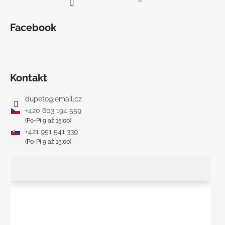
č
a
m
Facebook
e
BAMBUSOVÉ
TRIKO
Kontakt
NÁMORNÍCKE
PRUHY
MODRÉ
dupeto
@
email.cz
+420 603 194 559
€18
(Po-Pi 9 až 15:00)
+421 951 541 339
(Po-Pi 9 až 15:00)