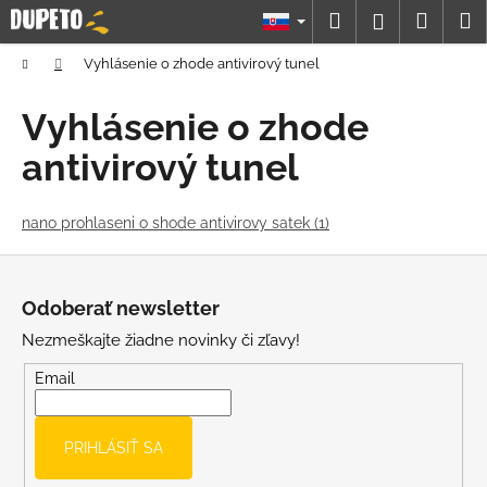
K
Prejsť
Hľadať
Náku
M
Prihláseni
na
o
obsah
Späť
Späť
košík
š
Domov
Vyhlásenie o zhode antivirový tunel
í
Č
Vyhlásenie o zhode
k
o
antivirový tunel
p
o
nano prohlaseni o shode antivirovy satek (1)
t
r
Z
e
á
Odoberať newsletter
b
p
u
Nezmeškajte žiadne novinky či zľavy!
ä
j
t
Email
e
i
t
e
PRIHLÁSIŤ SA
e
n