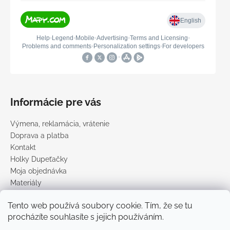
Informácie pre vás
Výmena, reklamácia, vrátenie
Doprava a platba
Kontakt
Holky Dupeťačky
Moja objednávka
Materiály
Obchodné podmienky
Tento web používá soubory cookie. Tím, že se tu
Podmienky ochrany osobných údajov
procházíte souhlasíte s jejich používáním.
Predávané značky