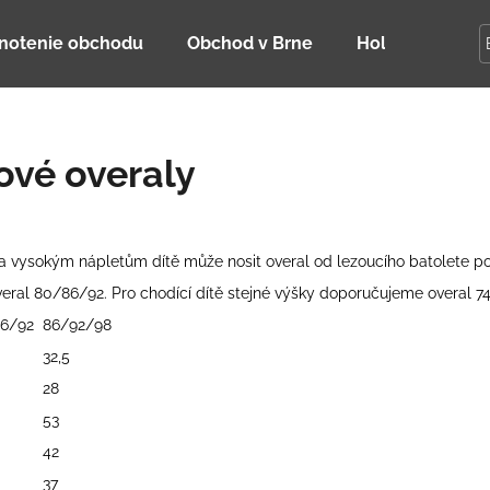
notenie obchodu
Obchod v Brne
Holky Dupeťač
Čo potrebujete nájsť?
ové overaly
HĽADAŤ
í a vysokým nápletům dítě může nosit overal od lezoucího batolete 
eral 80/86/92. Pro chodící dítě stejné výšky doporučujeme overal 7
Odporúčame
6/92
86/92/98
32,5
28
53
42
DETSKÁ LETNÁ ČIAPKA S UV 30
BAMBUSOVÉ TR
37