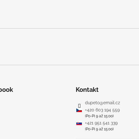
book
Kontakt
dupeto
@
email.cz
+420 603 194 559
(Po-Pi 9 až 15:00)
+421 951 541 339
(Po-Pi 9 až 15:00)