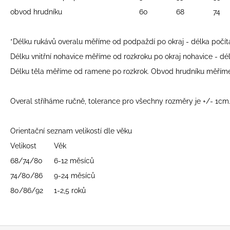
UŠKAMI BIELY
obvod hrudníku
60
68
74
€16
*Délku rukávů overalu měříme od podpaždí po okraj - délka počítá 
Délku vnitřní nohavice měříme od rozkroku po okraj nohavice - délk
Délku těla měříme od ramene po rozkrok. Obvod hrudníku měříme 
Overal stříháme ručně, tolerance pro všechny rozměry je +/- 1cm
Orientační seznam velikostí dle věku
Velikost
Věk
68/74/80
6-12 měsíců
74/80/86
9-24 měsíců
80/86/92
1-2,5 roků