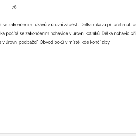
SVETLO MODRÁ
PRUHY MODRÉ
78
€16
€18
se zakončením rukávů v úrovni zápěstí. Délka rukávu při přehrnutí po
a počítá se zakončením nohavice v úrovni kotníků. Délka nohavic při p
v úrovni podpaždí. Obvod boků v místě, kde končí zipy.
.