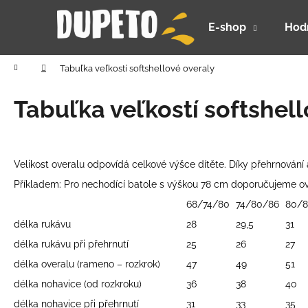
K
Prejsť
na
o
E-shop
Hod
obsah
Späť
Späť
š
do
do
í
Domov
Tabuľka veľkostí softshellové overaly
k
obchodu
obchodu
Tabuľka veľkostí softshell
Velikost overalu odpovídá celkové výšce dítěte. Díky přehrnován
Příkladem: Pro nechodící batole s výškou 78 cm doporučujeme ov
68/74/80
74/80/86
80/8
délka rukávu
28
29,5
31
délka rukávu při přehrnutí
25
26
27
délka overalu (rameno – rozkrok)
47
49
51
délka nohavice (od rozkroku)
36
38
40
DETSKÝ LETNÝ KLOBÚČIK UV 30 S
délka nohavice při přehrnutí
31
33
35