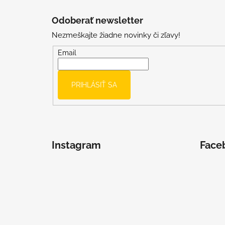
Z
á
Odoberať newsletter
p
Nezmeškajte žiadne novinky či zľavy!
ä
t
Email
i
e
PRIHLÁSIŤ SA
Instagram
Face