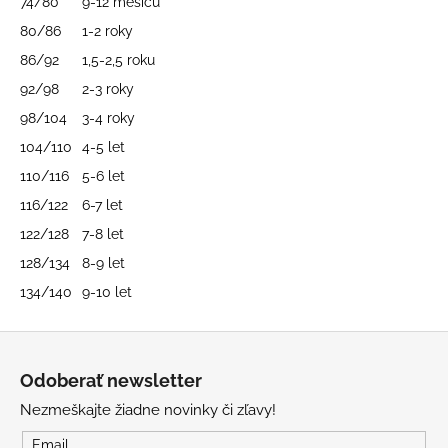
č
74/80
9-12 měsíců
a
80/86
1-2 roky
m
86/92
1,5-2,5 roku
e
92/98
2-3 roky
98/104
3-4 roky
BAMBUSOVÉ
TRIKO
104/110
4-5 let
NÁMORNÍCKE
110/116
5-6 let
PRUHY
MODRÉ
116/122
6-7 let
€18
122/128
7-8 let
128/134
8-9 let
134/140
9-10 let
Z
á
Odoberať newsletter
p
Nezmeškajte žiadne novinky či zľavy!
ä
t
Email