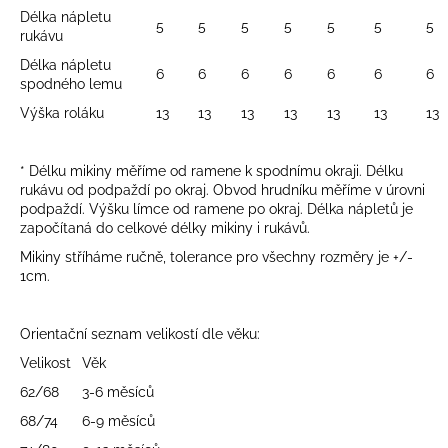
Délka nápletu
á
5
5
5
5
5
5
5
rukávu
j
Délka nápletu
s
6
6
6
6
6
6
6
spodného lemu
ť
Výška roláku
13
13
13
13
13
13
13
?
* Délku mikiny měříme od ramene k spodnímu okraji. Délku
rukávu od podpaždí po okraj. Obvod hrudníku měříme v úrovni
podpaždí. Výšku límce od ramene po okraj. Délka nápletů je
započítaná do celkové délky mikiny i rukávů.
HĽADAŤ
Mikiny stříháme ručně, tolerance pro všechny rozměry je +/-
1cm.
O
Orientační seznam velikostí dle věku:
d
p
Velikost
Věk
o
62/68
3-6 měsíců
r
68/74
6-9 měsíců
ú