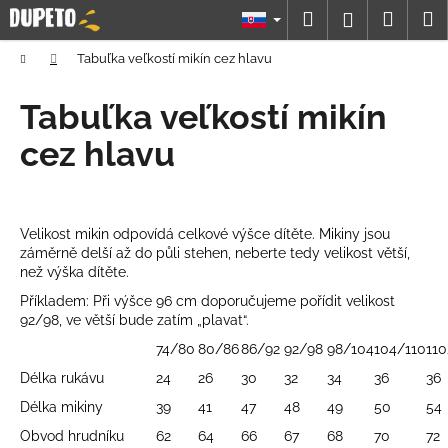
K
Prejsť
Hľadať
Náku
M
Prihláseni
na
o
obsah
Späť
Späť
košík
š
Domov
Tabuľka veľkostí mikín cez hlavu
í
Č
Tabuľka veľkostí mikín
k
o
cez hlavu
p
o
t
r
Velikost mikin odpovídá celkové výšce dítěte. Mikiny jsou
záměrně delší až do půli stehen, neberte tedy velikost větší,
e
než výška dítěte.
b
Příkladem: Při výšce 96 cm doporučujeme pořídit velikost
u
92/98, ve větší bude zatím „plavat“.
j
74/80
80/86
86/92
92/98
98/104
104/110
110
e
Délka rukávu
24
26
30
32
34
36
36
t
Délka mikiny
39
41
47
48
49
50
54
e
Obvod hrudníku
62
64
66
67
68
70
72
n