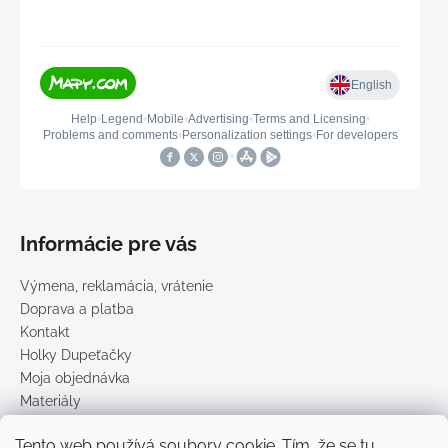
Informácie pre vás
Výmena, reklamácia, vrátenie
Doprava a platba
Kontakt
Holky Dupeťačky
Moja objednávka
Materiály
Obchodné podmienky
Tento web používá soubory cookie. Tím, že se tu
Podmienky ochrany osobných údajov