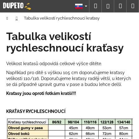
K
Prejsť
Hľadať
Náku
M
Prihláseni
na
o
obsah
Späť
Späť
košík
š
Domov
Tabulka velikostí rychleschnoucí kraťasy
í
Č
Tabulka velikostí
k
o
rychleschnoucí kraťasy
p
o
Velikost kraťasů odpovídá celkové výšce dítěte.
t
r
Například p
ro dítě s výškou 105 cm doporučujeme kraťasy
velikosti 110/116. Doporučujeme kraťasy raději větší, u kterých
e
se dá případně upravit guma v pase a budou lehce delší.
b
Kraťasy jsou oproti fotkám kratší!!!
u
j
KRAŤASY RYCHLESCHNOUCÍ
e
t
e
n