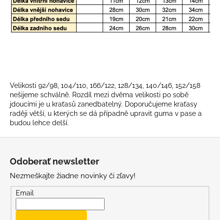
á
j
s
ť
?
Velikosti 92/98, 104/110, 166/122, 128/134, 140/146, 152/158
nešijeme schválně. Rozdíl mezi dvěma velikosti po sobě
jdoucími je u kraťasů zanedbatelný. Doporučujeme kraťasy
raději větší, u kterých se dá případně upravit guma v pase a
HĽADAŤ
budou lehce delší.
Z
á
O
Odoberať newsletter
p
d
Nezmeškajte žiadne novinky či zľavy!
p
ä
o
t
Email
r
i
ú
e