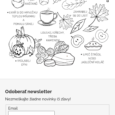
á
j
s
ť
?
HĽADAŤ
Z
O
d
á
Odoberať newsletter
p
p
o
Nezmeškajte žiadne novinky či zľavy!
ä
r
t
Email
ú