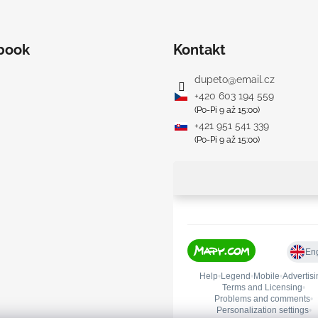
SVETLO MODRÁ
PRUHY MODRÉ
€16
€18
book
Kontakt
dupeto
@
email.cz
+420 603 194 559
(Po-Pi 9 až 15:00)
+421 951 541 339
(Po-Pi 9 až 15:00)