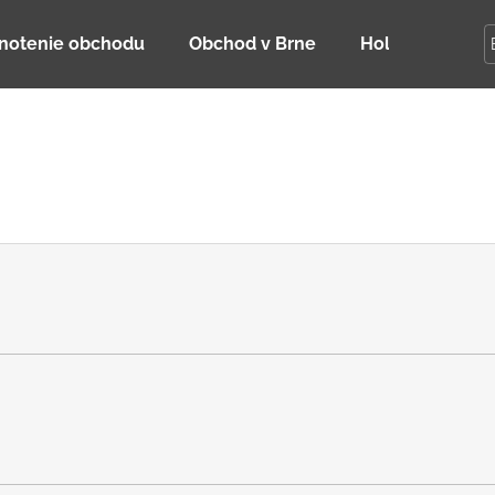
notenie obchodu
Obchod v Brne
Holky Dupeťač
Čo potrebujete nájsť?
HĽADAŤ
Odporúčame
DETSKÁ LETNÁ ČIAPKA S UV 30
BAMBUSOVÉ TR